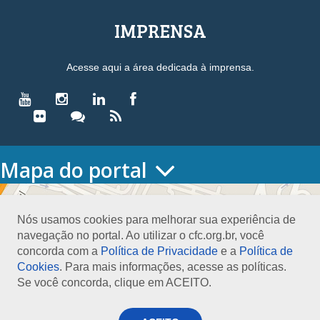
IMPRENSA
Acesse aqui a área dedicada à imprensa.
Mapa do portal
HOME
O CONSELHO
Nós usamos cookies para melhorar sua experiência de
Conselho Diretor
navegação no portal. Ao utilizar o cfc.org.br, você
Nossa Sede
concorda com a
Política de Privacidade
e a
Política de
Planejamento
Cookies
. Para mais informações, acesse as políticas.
Organograma
Se você concorda, clique em ACEITO.
Medalha João Lyra
Presidentes do CFC – Gestões anteriores