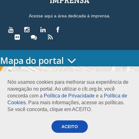
Acesse aqui a área dedicada à imprensa.
Mapa do portal
HOME
O CONSELHO
Nós usamos cookies para melhorar sua experiência de
Conselho Diretor
navegação no portal. Ao utilizar o cfc.org.br, você
Nossa Sede
concorda com a
Política de Privacidade
e a
Política de
Planejamento
Cookies
. Para mais informações, acesse as políticas.
Organograma
Se você concorda, clique em ACEITO.
Medalha João Lyra
Presidentes do CFC – Gestões anteriores
PRESIDÊNCIA
ACEITO
O Presidente