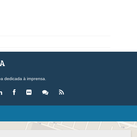
SA
ea dedicada à imprensa.
LEGISLAÇÃO
eis