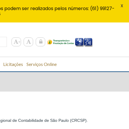
X
s podem ser realizados pelos números: (61) 99127-
6
Licitações
Serviços Online
Regional de Contabilidade de São Paulo (CRCSP).