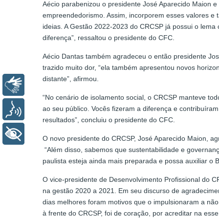
Aécio parabenizou o presidente José Aparecido Maion e
empreendedorismo. Assim, incorporem esses valores e t
ideias. A Gestão 2022-2023 do CRCSP já possui o lema ce
diferença”, ressaltou o presidente do CFC.
Aécio Dantas também agradeceu o então presidente José
trazido muito dor, “ela também apresentou novos horizo
distante”, afirmou.
Libras
“No cenário de isolamento social, o CRCSP manteve todos 
ao seu público. Vocês fizeram a diferença e contribuíra
Voz
resultados”, concluiu o presidente do CFC.
+ Acessibilidade
O novo presidente do CRCSP, José Aparecido Maion, agr
“Além disso, sabemos que sustentabilidade e governança
paulista esteja ainda mais preparada e possa auxiliar o
O vice-presidente de Desenvolvimento Profissional do C
na gestão 2020 a 2021. Em seu discurso de agradeciment
dias melhores foram motivos que o impulsionaram a não de
à frente do CRCSP, foi de coração, por acreditar na esse