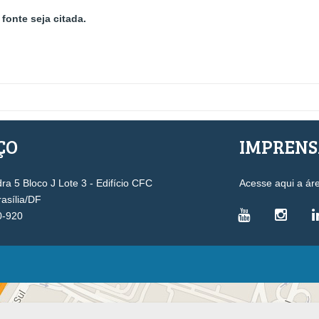
fonte seja citada.
ÇO
IMPREN
a 5 Bloco J Lote 3 - Edifício CFC
Acesse aqui a ár
rasília/DF
0-920
VICE-PRESIDÊNCIAS
Administrativa
L