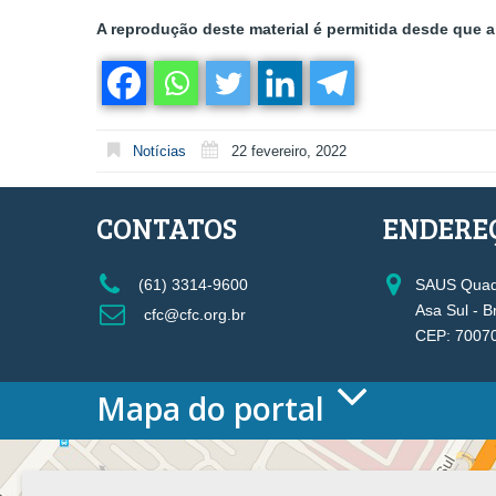
A reprodução deste material é permitida desde que a 
Notícias
22 fevereiro, 2022
CONTATOS
ENDERE
(61) 3314-9600
SAUS Quadr
Asa Sul - B
cfc@cfc.org.br
CEP: 7007
Mapa do portal
HOME
O CONSELHO