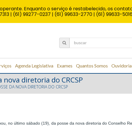
operante. Enquanto o serviço é restabelecido, os contato
7313 | (61) 99277-0237 | (61) 99633-2770 | (61) 99633-501
rviços
Agenda Legislativa
Exames
Quantos Somos
Ouvidoria
a nova diretoria do CRCSP
POSSE DA NOVA DIRETORIA DO CRCSP
ipou, no último sábado (19), da posse da nova diretoria do Conselho 