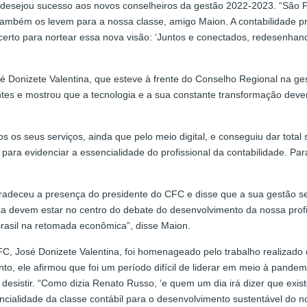
 desejou sucesso aos novos conselheiros da gestão 2022-2023. “São P
ambém os levem para a nossa classe, amigo Maion. A contabilidade pr
rto para nortear essa nova visão: ‘Juntos e conectados, redesenhando
 Donizete Valentina, que esteve à frente do Conselho Regional na ge
ntes e mostrou que a tecnologia e a sua constante transformação deve
os seus serviços, ainda que pelo meio digital, e conseguiu dar total 
m para evidenciar a essencialidade do profissional da contabilidade. P
adeceu a presença do presidente do CFC e disse que a sua gestão se
 devem estar no centro do debate do desenvolvimento da nossa profis
 Brasil na retomada econômica”, disse Maion.
FC, José Donizete Valentina, foi homenageado pelo trabalho realizad
o, ele afirmou que foi um período difícil de liderar em meio à pande
sistir. “Como dizia Renato Russo, ‘e quem um dia irá dizer que existe 
ncialidade da classe contábil para o desenvolvimento sustentável do no