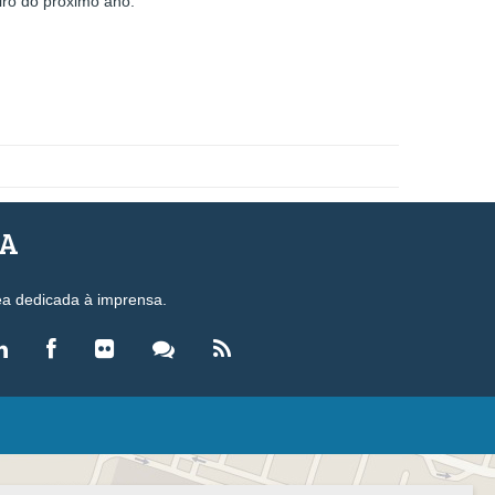
iro do próximo ano.
SA
ea dedicada à imprensa.
LEGISLAÇÃO
eis