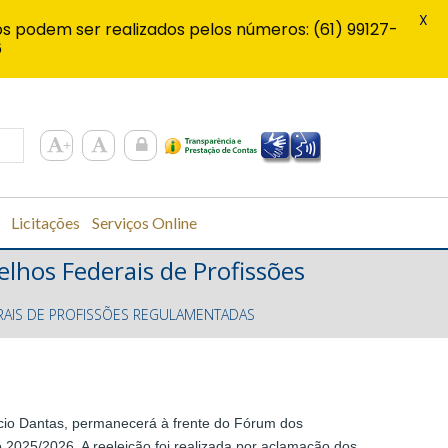
X
s podem ser realizados pelos números: (61) 99127-
6
Licitações
Serviços Online
lhos Federais de Profissões
AIS DE PROFISSÕES REGULAMENTADAS
cio Dantas, permanecerá à frente do Fórum dos
2025/2026. A reeleição foi realizada por aclamação dos