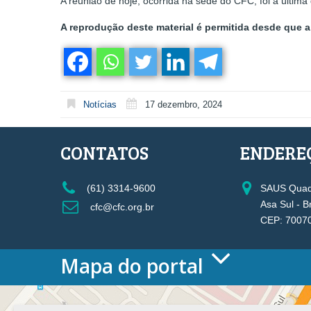
A reunião de hoje, ocorrida na sede do CFC, foi a últim
A reprodução deste material é permitida desde que a 
Notícias
17 dezembro, 2024
CONTATOS
ENDERE
(61) 3314-9600
SAUS Quadr
Asa Sul - B
cfc@cfc.org.br
CEP: 7007
Mapa do portal
HOME
O CONSELHO