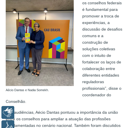
os conselhos federais
é fundamental para
promover a troca de
experiências, a
discussão de desafios
comuns e a
construção de
soluções coletivas
com o intuito de
fortalecer os laços de
colaboração entre
diferentes entidades
reguladoras
profissionais”, disse o
Aécio Dantas e Nadia Somekh.
coordenador do
Conselhão.
Nas audiências, Aécio Dantas pontuou a importância da união
Libras
entre os conselhos para ampliar a atuação das profissões
regulamentadas no cenário nacional. Também foram discutidos
Voz