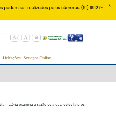
X
s podem ser realizados pelos números: (61) 99127-
6
Licitações
Serviços Online
sta matéria examina a razão pela qual estes fatores