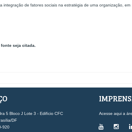
r a integração de fatores sociais na estratégia de uma organização, em
fonte seja citada.
ÇO
IMPREN
a 5 Bloco J Lote 3 - Edifício CFC
Acesse aqui a ár
rasília/DF
0-920