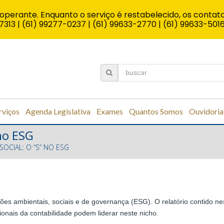
operante. Enquanto o serviço é restabelecido, os contato
7313 | (61) 99277-0237 | (61) 99633-2770 | (61) 99633-501
rviços
Agenda Legislativa
Exames
Quantos Somos
Ouvidoria
 no ESG
SOCIAL: O “S” NO ESG
tões ambientais, sociais e de governança (ESG). O relatório contido ne
ionais da contabilidade podem liderar neste nicho.