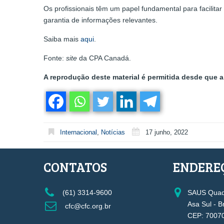
Os profissionais têm um papel fundamental para facilita
garantia de informações relevantes.
Saiba mais
aqui
.
Fonte:
site
da CPA Canadá.
A reprodução deste material é permitida desde que a 
Internacional
,
Notícias
17 junho, 2022
CONTATOS
ENDERE
(61) 3314-9600
SAUS Quadr
Asa Sul - B
cfc@cfc.org.br
CEP: 7007