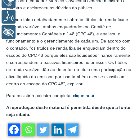
professor e contador Marcelo Cavalcanti Almeida ministrou a
Libras
palestra e esclareceu as dúvidas do público.
Voz
Almeida falou detalhadamente sobre os títulos de renda fixa e
de renda variável, ambos enquadrados no Comitê de
+ Acessibilidade
Pronunciamentos Contábeis n.º 48 (CPC 48), e analisou o
funcionamento e o gerenciamento de cada um. De acordo com
o contador, “os títulos de renda fixa se enquadram dentro do
escopo do CPC 48 porque eles são liquidados financeiramente
e correspondem a passivos financeiros no emissor. Os títulos
de renda variável dão ao detentor do título uma participação no
ativo líquido do emissor, por isso também eles se classificam
dentro do escopo do CPC 48”, explicou.
Para assistir à palestra completa,
clique aqui
.
A reprodução deste material é permitida desde que a fonte
seja citada.