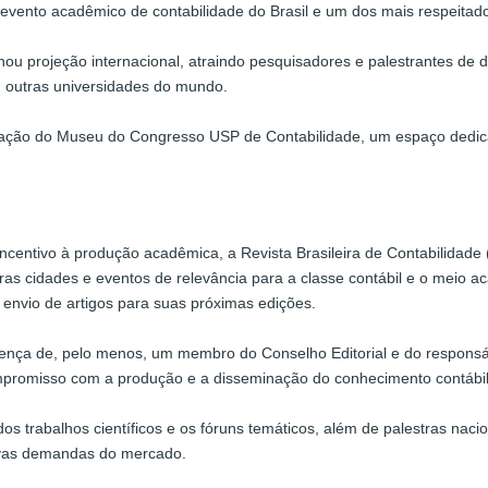
 evento acadêmico de contabilidade do Brasil e um dos mais respeitad
ou projeção internacional, atraindo pesquisadores e palestrantes de 
 outras universidades do mundo.
iação do Museu do Congresso USP de Contabilidade, um espaço dedica
incentivo à produção acadêmica, a Revista Brasileira de Contabilida
outras cidades e eventos de relevância para a classe contábil e o meio 
o envio de artigos para suas próximas edições.
nça de, pelo menos, um membro do Conselho Editorial e do responsáve
mpromisso com a produção e a disseminação do conhecimento contábil
 trabalhos científicos e os fóruns temáticos, além de palestras nacio
novas demandas do mercado.