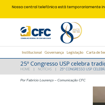
Nossa central telefônica está temporariamente in
Institucional
Governança
Legislação
Carta de Se
25º Congresso USP celebra tradi
HOME
NOTÍCIAS
25º CONGRESSO USP CELEBR
Por Fabrício Lourenço – Comunicação CFC