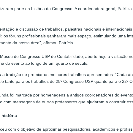
zeram parte da história do Congresso. A coordenadora geral, Patrícia 
tação e discussão de trabalhos, palestras nacionais e internacionais
l: os fóruns profissionais ganharam mais espaço, estimulando uma in
ento da nossa área”, afirmou Patrícia.
 Museu do Congresso USP de Contabilidade, aberto hoje à visitação no
ória do evento ao longo de um quarto de século.
u a tradição de premiar os melhores trabalhos apresentados. “Cada á
ale tanto para os trabalhos do 25º Congresso USP quanto para o 22º Con
ainda foi marcada por homenagens a antigos coordenadores do evento,
 com mensagens de outros professores que ajudaram a construir essa
 história
u com o objetivo de aproximar pesquisadores, acadêmicos e profissio