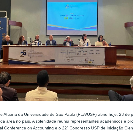
e Atuária da Universidade de São Paulo (FEA/USP) abriu hoje, 23 de 
da área no país. A solenidade reuniu representantes acadêmicos e prof
al Conference on Accounting e o 22º Congresso USP de Iniciação Cient