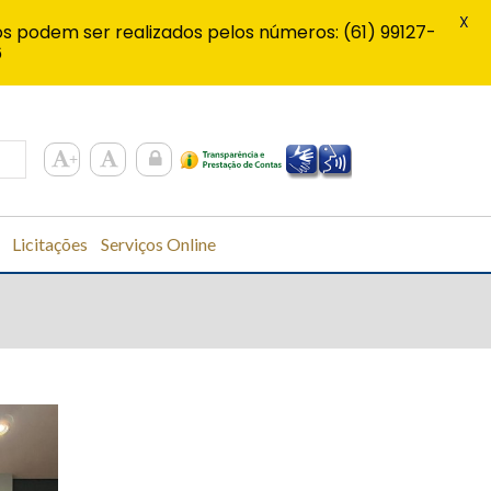
X
s podem ser realizados pelos números: (61) 99127-
6
Licitações
Serviços Online