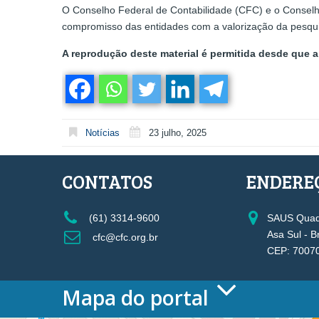
O Conselho Federal de Contabilidade (CFC) e o Conselh
compromisso das entidades com a valorização da pesquisa
A reprodução deste material é permitida desde que a 
Notícias
23 julho, 2025
CONTATOS
ENDERE
(61) 3314-9600
SAUS Quadr
Asa Sul - B
cfc@cfc.org.br
CEP: 7007
Mapa do portal