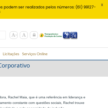
X
s podem ser realizados pelos números: (61) 99127-
6
Licitações
Serviços Online
Corporativo
dora, Rachel Maia, que é uma referência em liderança e
jamento constante com questões sociais, Rachel trouxe