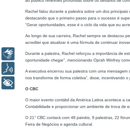
ao público reflexões profundas sobre os desafios de con
Rachel falou durante a palestra sobre um dos principais
destacando que o primeiro passo para o sucesso é supera
“Gerar oportunidades, esse é o ciclo da vida que eu acred
Ao longo de sua carreira, Rachel sempre se destacou 
acreditei que atualizar é uma fórmula de continuar inov
Durante a palestra, Rachel reforçou a importância de es
Libras
oportunidade chegar”, mencionando Oprah Winfrey como
Voz
A executiva encerrou sua palestra com uma mensagem so
nos transforme de forma coletiva”, disse, incentivando 
+ Acessibilidade
O CBC
O maior evento contábil da América Latina acontece a ca
Contabilidade e proporcionar um ambiente de troca de e
O 21° CBC contará com 48 painéis, 9 palestras, 22 fóruns
Feira de Negócios e agenda cultural.