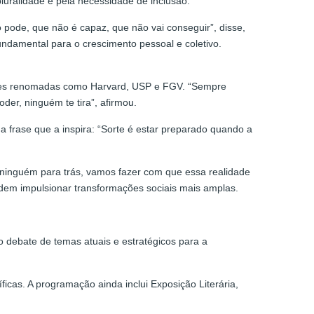
luralidade e pela necessidade de inclusão.
 pode, que não é capaz, que não vai conseguir”, disse,
undamental para o crescimento pessoal e coletivo.
ições renomadas como Harvard, USP e FGV. “Sempre
er, ninguém te tira”, afirmou.
a frase que a inspira: “Sorte é estar preparado quando a
 ninguém para trás, vamos fazer com que essa realidade
podem impulsionar transformações sociais mais amplas.
o debate de temas atuais e estratégicos para a
icas. A programação ainda inclui Exposição Literária,