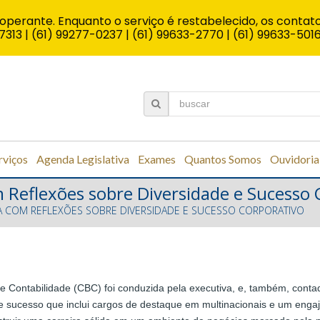
operante. Enquanto o serviço é restabelecido, os contato
7313 | (61) 99277-0237 | (61) 99633-2770 | (61) 99633-501
rviços
Agenda Legislativa
Exames
Quantos Somos
Ouvidoria
m Reflexões sobre Diversidade e Sucesso 
IRA COM REFLEXÕES SOBRE DIVERSIDADE E SUCESSO CORPORATIVO
de Contabilidade (CBC) foi conduzida pela executiva, e, também, conta
e sucesso que inclui cargos de destaque em multinacionais e um enga