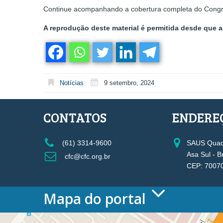
Continue acompanhando a cobertura completa do Congress
A reprodução deste material é permitida desde que a 
Notícias
9 setembro, 2024
CONTATOS
ENDERE
(61) 3314-9600
SAUS Quadr
Asa Sul - B
cfc@cfc.org.br
CEP: 7007
Mapa do portal
HOME