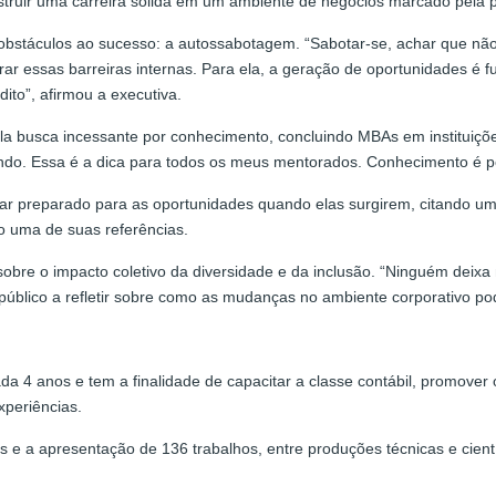
struir uma carreira sólida em um ambiente de negócios marcado pela p
 obstáculos ao sucesso: a autossabotagem. “Sabotar-se, achar que não
r essas barreiras internas. Para ela, a geração de oportunidades é f
ito”, afirmou a executiva.
pela busca incessante por conhecimento, concluindo MBAs em institu
ando. Essa é a dica para todos os meus mentorados. Conhecimento é pod
tar preparado para as oportunidades quando elas surgirem, citando um
 uma de suas referências.
bre o impacto coletivo da diversidade e da inclusão. “Ninguém deixa
o público a refletir sobre como as mudanças no ambiente corporativo 
da 4 anos e tem a finalidade de capacitar a classe contábil, promover 
xperiências.
 e a apresentação de 136 trabalhos, entre produções técnicas e científ