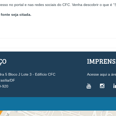
o no portal e nas redes sociais do CFC. Venha descobrir o que é “Se
fonte seja citada.
ÇO
IMPREN
a 5 Bloco J Lote 3 - Edifício CFC
Acesse aqui a ár
rasília/DF
0-920
VICE-PRESIDÊNCIAS