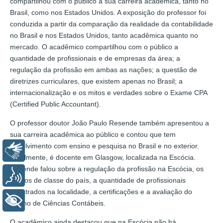
compartilhou com o público a sua carreira acadêmica, tanto no
Brasil, como nos Estados Unidos. A exposição do professor foi
conduzida a partir da comparação da realidade da contabilidade
no Brasil e nos Estados Unidos, tanto acadêmica quanto no
mercado. O acadêmico compartilhou com o público a
quantidade de profissionais e de empresas da área; a
regulação da profissão em ambas as nações; a questão de
diretrizes curriculares, que existem apenas no Brasil; a
internacionalização e os mitos e verdades sobre o Exame CPA
(Certified Public Accountant).
O professor doutor João Paulo Resende também apresentou a
sua carreira acadêmica ao público e contou que tem
envolvimento com ensino e pesquisa no Brasil e no exterior.
Libras
Atualmente, é docente em Glasgow, localizada na Escócia.
Resende falou sobre a regulação da profissão na Escócia, os
Voz
órgãos de classe do país, a quantidade de profissionais
registrados na localidade, a certificações e a avaliação do
+ Acessibilidade
ensino de Ciências Contábeis.
O acadêmico ainda destacou que na Escócia não há