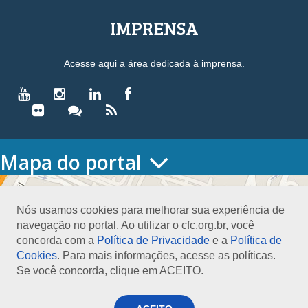
IMPRENSA
Acesse aqui a área dedicada à imprensa.
Mapa do portal
HOME
O CONSELHO
Nós usamos cookies para melhorar sua experiência de
Conselho Diretor
navegação no portal. Ao utilizar o cfc.org.br, você
Nossa Sede
concorda com a
Política de Privacidade
e a
Política de
Planejamento
Cookies
. Para mais informações, acesse as políticas.
Organograma
Se você concorda, clique em ACEITO.
Medalha João Lyra
Presidentes do CFC – Gestões anteriores