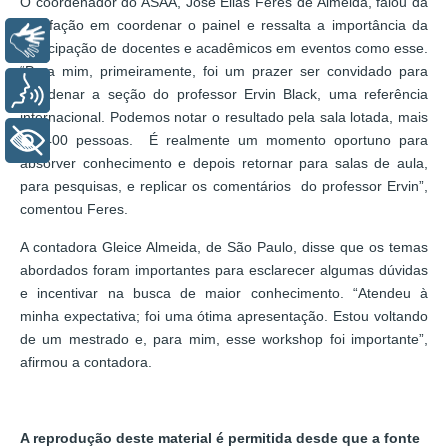
O coordenador do ASAA, José Elias Feres de Almeida, falou da
satisfação em coordenar o painel e ressalta a importância da
Libras
participação de docentes e acadêmicos em eventos como esse.
“Para mim, primeiramente, foi um prazer ser convidado para
Voz
coordenar a seção do professor Ervin Black, uma referência
internacional. Podemos notar o resultado pela sala lotada, mais
de 400 pessoas. É realmente um momento oportuno para
+ Acessibilidade
absorver conhecimento e depois retornar para salas de aula,
para pesquisas, e replicar os comentários do professor Ervin”,
comentou Feres.
A contadora Gleice Almeida, de São Paulo, disse que os temas
abordados foram importantes para esclarecer algumas dúvidas
e incentivar na busca de maior conhecimento. “Atendeu à
minha expectativa; foi uma ótima apresentação. Estou voltando
de um mestrado e, para mim, esse workshop foi importante”,
afirmou a contadora.
A reprodução deste material é permitida desde que a fonte