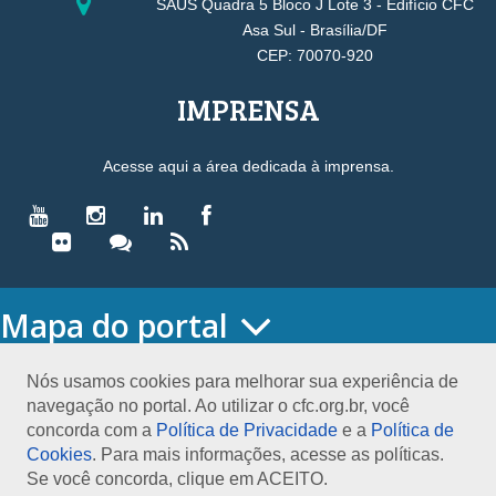
SAUS Quadra 5 Bloco J Lote 3 - Edifício CFC
Asa Sul - Brasília/DF
CEP: 70070-920
IMPRENSA
Acesse aqui a área dedicada à imprensa.
Mapa do portal
HOME
O CONSELHO
Nós usamos cookies para melhorar sua experiência de
navegação no portal. Ao utilizar o cfc.org.br, você
Conselho Diretor
concorda com a
Política de Privacidade
e a
Política de
Nossa Sede
Cookies
. Para mais informações, acesse as políticas.
Planejamento
Se você concorda, clique em ACEITO.
Organograma