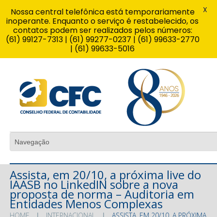
X
Nossa central telefônica está temporariamente
inoperante. Enquanto o serviço é restabelecido, os
contatos podem ser realizados pelos números:
(61) 99127-7313 | (61) 99277-0237 | (61) 99633-2770
| (61) 99633-5016
Assista, em 20/10, a próxima live do
IAASB no LinkedIN sobre a nova
proposta de norma – Auditoria em
Entidades Menos Complexas
HOME
INTERNACIONAL
ASSISTA, EM 20/10, A PRÓXIMA