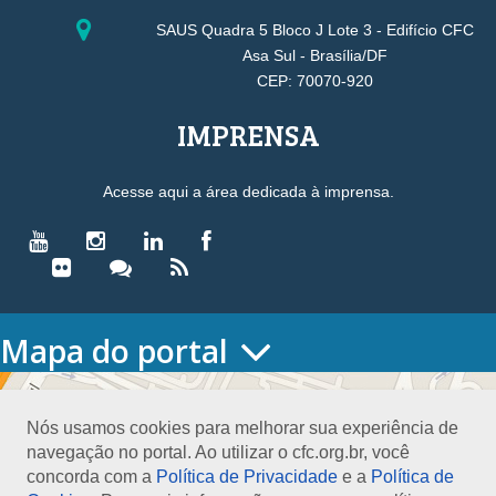
SAUS Quadra 5 Bloco J Lote 3 - Edifício CFC
Asa Sul - Brasília/DF
CEP: 70070-920
IMPRENSA
Acesse aqui a área dedicada à imprensa.
Mapa do portal
HOME
O CONSELHO
Nós usamos cookies para melhorar sua experiência de
Conselho Diretor
navegação no portal. Ao utilizar o cfc.org.br, você
Nossa Sede
concorda com a
Política de Privacidade
e a
Política de
Planejamento