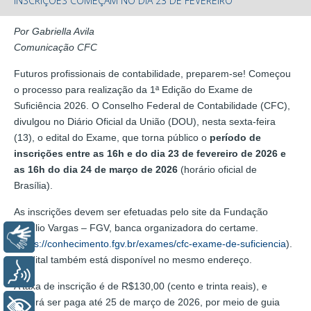
INSCRIÇÕES COMEÇAM NO DIA 23 DE FEVEREIRO
Por Gabriella Avila
Comunicação CFC
Futuros profissionais de contabilidade, preparem-se! Começou
o processo para realização da 1ª Edição do Exame de
Suficiência 2026. O Conselho Federal de Contabilidade (CFC),
divulgou no Diário Oficial da União (DOU), nesta sexta-feira
(13), o edital do Exame, que torna público o
período de
inscrições entre as 16h e do dia 23 de fevereiro de 2026 e
as 16h do dia 24 de março de 2026
(horário oficial de
Brasília).
As inscrições devem ser efetuadas pelo site da Fundação
Getúlio Vargas – FGV, banca organizadora do certame.
Libras
(
https://conhecimento.fgv.br/exames/cfc-exame-de-suficiencia
).
O edital também está disponível no mesmo endereço.
Voz
A taxa de inscrição é de R$130,00 (cento e trinta reais), e
deverá ser paga até 25 de março de 2026, por meio de guia
+ Acessibilidade