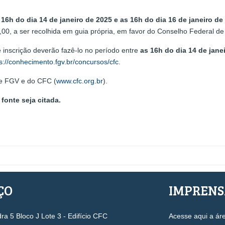
s
16h do dia
14 de janeiro de 2025
e as 16h do dia
16 de janeiro de
0,00, a ser recolhida em guia própria, em favor do Conselho Federal d
e inscrição deverão fazê-lo no período entre
as
16h do dia 14 de jane
s://conhecimento.fgv.br/concursos/cfc
.
ite FGV e do CFC (
www.cfc.org.br
).
fonte seja citada.
ÇO
IMPREN
a 5 Bloco J Lote 3 - Edifício CFC
Acesse aqui a ár