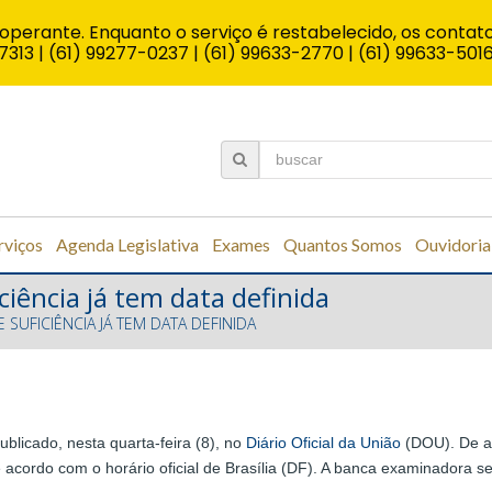
operante. Enquanto o serviço é restabelecido, os contato
7313 | (61) 99277-0237 | (61) 99633-2770 | (61) 99633-501
rviços
Agenda Legislativa
Exames
Quantos Somos
Ouvidoria
iência já tem data definida
 SUFICIÊNCIA JÁ TEM DATA DEFINIDA
ublicado, nesta quarta-feira (8), no
Diário Oficial da União
(DOU). De a
 acordo com o horário oficial de Brasília (DF). A banca examinadora 