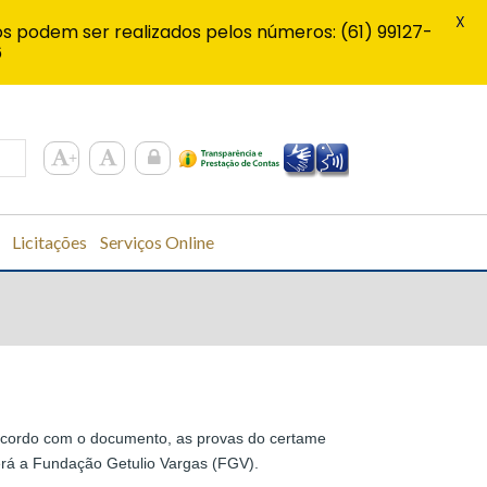
X
s podem ser realizados pelos números: (61) 99127-
6
Licitações
Serviços Online
cordo com o documento, as provas do certame
será a Fundação Getulio Vargas (FGV).