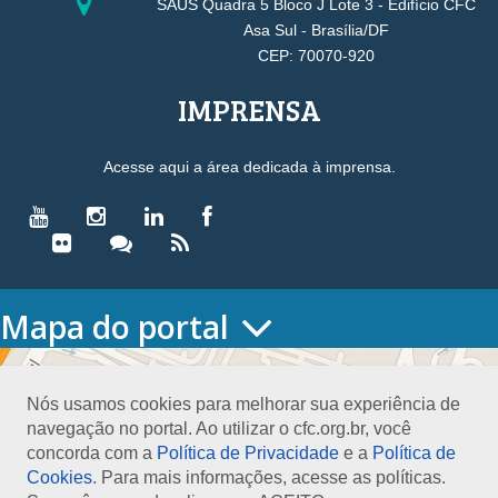
SAUS Quadra 5 Bloco J Lote 3 - Edifício CFC
Asa Sul - Brasília/DF
CEP: 70070-920
IMPRENSA
Acesse aqui a área dedicada à imprensa.
Mapa do portal
HOME
O CONSELHO
Nós usamos cookies para melhorar sua experiência de
Conselho Diretor
navegação no portal. Ao utilizar o cfc.org.br, você
Nossa Sede
concorda com a
Política de Privacidade
e a
Política de
Planejamento
Cookies
. Para mais informações, acesse as políticas.
Organograma