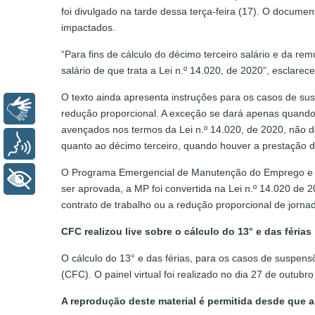
foi divulgado na tarde dessa terça-feira (17). O docume
impactados.
“Para fins de cálculo do décimo terceiro salário e da r
salário de que trata a Lei n.º 14.020, de 2020”, esclarec
O texto ainda apresenta instruções para os casos de sus
Libras
redução proporcional. A exceção se dará apenas quando 
avençados nos termos da Lei n.º 14.020, de 2020, não de
Voz
quanto ao décimo terceiro, quando houver a prestação de
O Programa Emergencial de Manutenção do Emprego e da R
+ Acessibilidade
ser aprovada, a MP foi convertida na Lei n.º 14.020 d
contrato de trabalho ou a redução proporcional de jornad
CFC realizou live sobre o cálculo do 13° e das férias
O cálculo do 13° e das férias, para os casos de suspens
(CFC). O painel virtual foi realizado no dia 27 de outubro
A reprodução deste material é permitida desde que a 