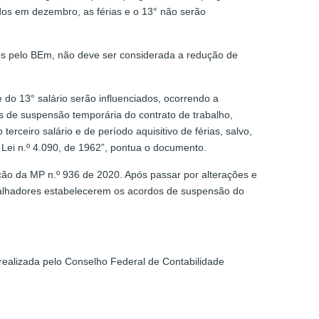
idos em dezembro, as férias e o 13° não serão
ados pelo BEm, não deve ser considerada a redução de
 do 13° salário serão influenciados, ocorrendo a
 de suspensão temporária do contrato de trabalho,
ceiro salário e de período aquisitivo de férias, salvo,
da Lei n.º 4.090, de 1962”, pontua o documento.
ção da MP n.º 936 de 2020. Após passar por alterações e
abalhadores estabelecerem os acordos de suspensão do
 realizada pelo Conselho Federal de Contabilidade