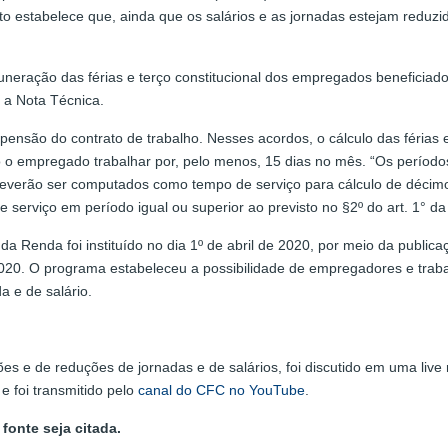
nto estabelece que, ainda que os salários e as jornadas estejam reduz
emuneração das férias e terço constitucional dos empregados benefici
e a Nota Técnica.
pensão do contrato de trabalho. Nesses acordos, o cálculo das férias e
o empregado trabalhar por, pelo menos, 15 dias no mês. “Os períodos
verão ser computados como tempo de serviço para cálculo de décimo ter
 serviço em período igual ou superior ao previsto no §2º do art. 1° 
enda foi instituído no dia 1º de abril de 2020, por meio da publica
e 2020. O programa estabeleceu a possibilidade de empregadores e tr
a e de salário.
ões e de reduções de jornadas e de salários, foi discutido em uma live
 e foi transmitido pelo
canal do CFC no YouTube
.
fonte seja citada.