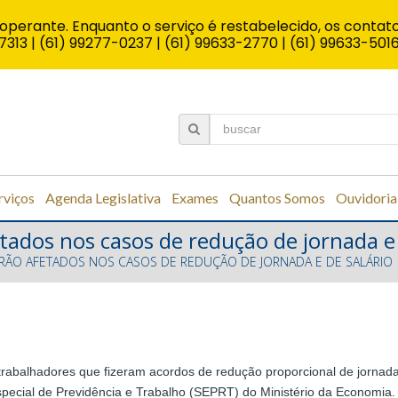
operante. Enquanto o serviço é restabelecido, os contato
7313 | (61) 99277-0237 | (61) 99633-2770 | (61) 99633-501
rviços
Agenda Legislativa
Exames
Quantos Somos
Ouvidoria
etados nos casos de redução de jornada e 
SERÃO AFETADOS NOS CASOS DE REDUÇÃO DE JORNADA E DE SALÁRIO
 trabalhadores que fizeram acordos de redução proporcional de jornada 
Especial de Previdência e Trabalho (SEPRT) do Ministério da Economi