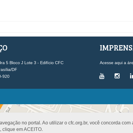
ÇO
IMPREN
a 5 Bloco J Lote 3 - Edifício CFC
Acesse aqui a ár
rasília/DF
0-920
VICE-PRESIDÊNCIAS
Administrativa
L
Controle Interno
D
egação no portal. Ao utilizar o cfc.org.br, você concorda com
Desenvolvimento Profissional
R
a, clique em ACEITO.