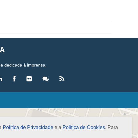
SA
ea dedicada à imprensa.
LEGISLAÇÃO
eis
ecretos-Lei
 a
Política de Privacidade
e a
Política de Cookies
. Para
esoluções