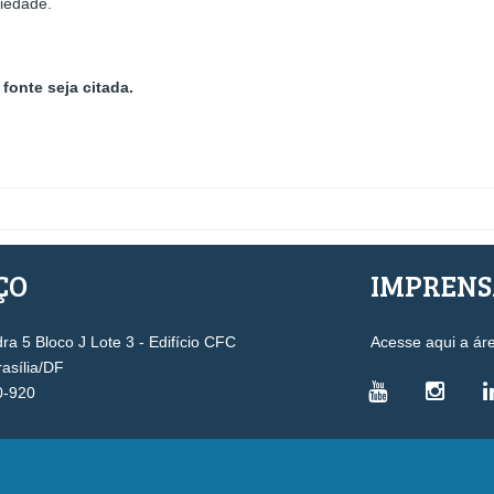
ciedade.
fonte seja citada.
ÇO
IMPREN
a 5 Bloco J Lote 3 - Edifício CFC
Acesse aqui a ár
rasília/DF
0-920