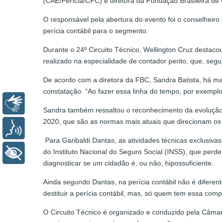
(CAE/Perícia/CFC) e diretora da Fundação Brasileira de C
O responsável pela abertura do evento foi o conselheiro
perícia contábil para o segmento.
Durante o 24º Circuito Técnico, Wellington Cruz desta
realizado na especialidade de contador perito, que, seg
De acordo com a diretora da FBC, Sandra Batista, há ma
constatação. “Ao fazer essa linha do tempo, por exemplo
Libras
Sandra também ressaltou o reconhecimento da evolução
2020, que são as normas mais atuais que direcionam os 
Voz
Para Garibaldi Dantas, as atividades técnicas exclusivas
do Instituto Nacional do Seguro Social (INSS), que perdeu
+ Acessibilidade
diagnosticar se um cidadão é, ou não, hipossuficiente.
Ainda segundo Dantas, na perícia contábil não é diferent
destituir a perícia contábil, mas, só quem tem essa compe
O Circuito Técnico é organizado e conduzido pela Câmar