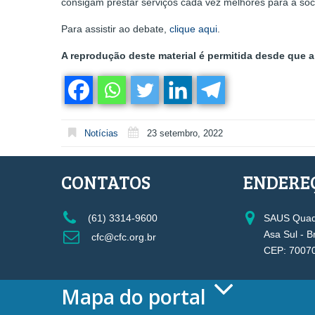
consigam prestar serviços cada vez melhores para a so
Para assistir ao debate,
clique aqui
.
A reprodução deste material é permitida desde que a 
Notícias
23 setembro, 2022
CONTATOS
ENDERE
(61) 3314-9600
SAUS Quadr
Asa Sul - B
cfc@cfc.org.br
CEP: 7007
Mapa do portal