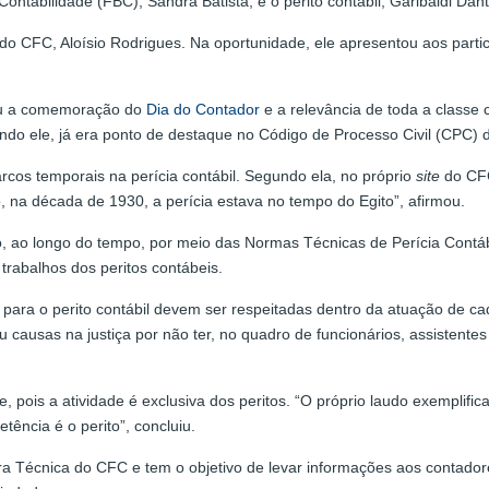
ontabilidade (FBC), Sandra Batista; e o perito contábil, Garibaldi Dant
 do CFC, Aloísio Rodrigues. Na oportunidade, ele apresentou aos partic
cou a comemoração do
Dia do Contador
e a relevância de toda a classe 
undo ele, já era ponto de destaque no Código de Processo Civil (CPC) 
rcos temporais na perícia contábil. Segundo ela, no próprio
site
do CF
, na década de 1930, a perícia estava no tempo do Egito”, afirmou.
, ao longo do tempo, por meio das Normas Técnicas de Perícia Contá
trabalhos dos peritos contábeis.
 para o perito contábil devem ser respeitadas dentro da atuação de cada
 causas na justiça por não ter, no quadro de funcionários, assistentes s
e, pois a atividade é exclusiva dos peritos. “O próprio laudo exemplifi
tência é o perito”, concluiu.
a Técnica do CFC e tem o objetivo de levar informações aos contadore