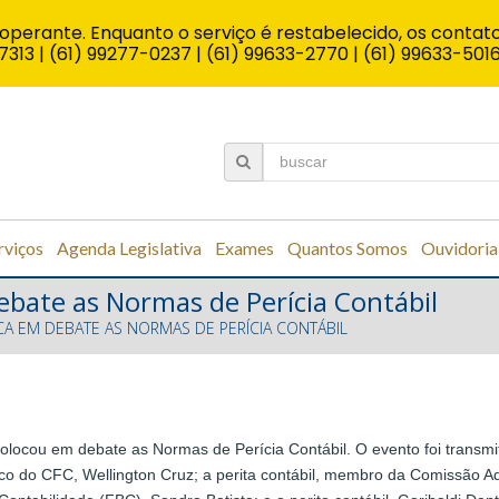
operante. Enquanto o serviço é restabelecido, os contato
7313 | (61) 99277-0237 | (61) 99633-2770 | (61) 99633-501
rviços
Agenda Legislativa
Exames
Quantos Somos
Ouvidoria
ebate as Normas de Perícia Contábil
CA EM DEBATE AS NORMAS DE PERÍCIA CONTÁBIL
o colocou em debate as Normas de Perícia Contábil. O evento foi transm
co do CFC, Wellington Cruz; a perita contábil, membro da Comissão A