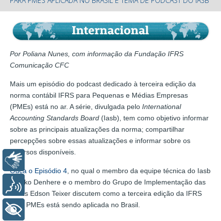
PARA PMES APLICADA NO BRASIL É TEMA DE PODCAST DO IASB
Por Poliana Nunes, com informação da Fundação IFRS
Comunicação CFC
Mais um episódio do podcast dedicado à terceira edição da
norma contábil IFRS para Pequenas e Médias Empresas
(PMEs) está no ar. A série, divulgada pelo
International
Accounting Standards Board
(Iasb), tem como objetivo informar
sobre as principais atualizações da norma; compartilhar
percepções sobre essas atualizações e informar sobre os
recursos disponíveis.
Libras
Ouça o Episódio 4
, no qual o membro da equipe técnica do Iasb
Tinyiko Denhere e o membro do Grupo de Implementação das
Voz
PMEs Edson Teixer discutem como a terceira edição da IFRS
para PMEs está sendo aplicada no Brasil.
+ Acessibilidade