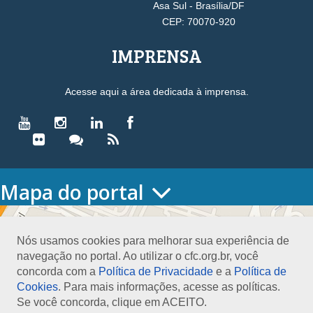
Asa Sul - Brasília/DF
CEP: 70070-920
IMPRENSA
Acesse aqui a área dedicada à imprensa.
Mapa do portal
HOME
O CONSELHO
Nós usamos cookies para melhorar sua experiência de
Conselho Diretor
navegação no portal. Ao utilizar o cfc.org.br, você
Nossa Sede
concorda com a
Política de Privacidade
e a
Política de
Planejamento
Cookies
. Para mais informações, acesse as políticas.
Organograma
Se você concorda, clique em ACEITO.
Medalha João Lyra