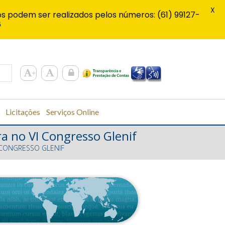
X
s podem ser realizados pelos números: (61) 99127-
6
Licitações
Serviços Online
a no VI Congresso Glenif
 CONGRESSO GLENIF