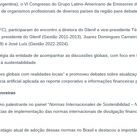
Argentina), o VI Congresso do Grupo Latino-Americano de Emissores d
 de organismos profissionais de diversos países da região para debat
), participaram do encontro a diretora do Glenif e vice-presidente 
 presidente do Glenif (Gestão 2011-2013), Juarez Domingues Carneiro
9) e José Luís (Gestão 2022-2024).
atégia da entidade de acompanhar as discussões globais, com foco em f
à sustentabilidade.
es globais com realidades locais” e promoveu debates sobre atualiza
ncia artificial aplicada ao reporte corporativo e informações financei
anceiras
o palestrante no painel “
Normas Internacionales de Sostenibilidad – N
ncias de implementação das normas internacionais de divulgação finance
o estágio atual de adoção dessas normas no Brasil e destacou a importâ