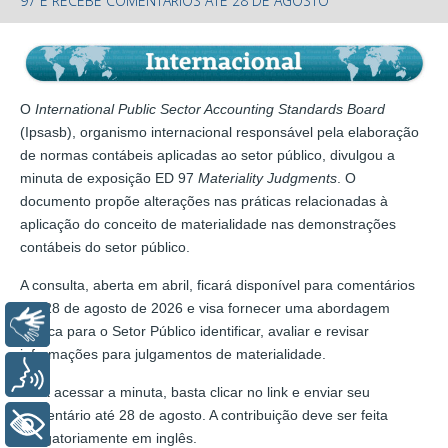
97 E RECEBE COMENTÁRIOS ATÉ 28 DE AGOSTO
O
International Public Sector Accounting Standards Board
(Ipsasb), organismo internacional responsável pela elaboração
de normas contábeis aplicadas ao setor público, divulgou a
minuta de exposição ED 97
Materiality Judgments
. O
documento propõe alterações nas práticas relacionadas à
aplicação do conceito de materialidade nas demonstrações
contábeis do setor público.
A consulta, aberta em abril, ficará disponível para comentários
até 28 de agosto de 2026 e visa fornecer uma abordagem
Libras
prática para o Setor Público identificar, avaliar e revisar
informações para julgamentos de materialidade.
Voz
Para acessar a minuta, basta clicar no link e enviar seu
comentário até 28 de agosto. A contribuição deve ser feita
+ Acessibilidade
obrigatoriamente em inglês.