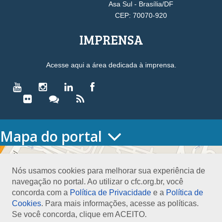
Asa Sul - Brasília/DF
CEP: 70070-920
IMPRENSA
Acesse aqui a área dedicada à imprensa.
Mapa do portal
HOME
O CONSELHO
Nós usamos cookies para melhorar sua experiência de
Conselho Diretor
navegação no portal. Ao utilizar o cfc.org.br, você
Nossa Sede
concorda com a
Política de Privacidade
e a
Política de
Planejamento
Cookies
. Para mais informações, acesse as políticas.
Organograma
Se você concorda, clique em ACEITO.
Medalha João Lyra