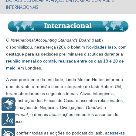
DO IASB DESTACAM AVANÇOS EM NORMAS CONTÁBEIS
INTERNACIONAIS
O International Accounting Standards Board
(Iasb)
disponibilizou, nesta terça (26), o boletim
Novidades Iasb
, com
destaque para as decisões preliminares discutidas durante a
reunião mensal do comitê, realizada entre os dias 18 e 20 de
maio
, em Londres.
A vice-presidente da entidade, Linda Mezon-Hutter, informou
que, durante a reunião com o integrante do Iasb Robert Uhl,
foram abordados os seguintes temas: Ativos Intangíveis;
Demonstração dos Fluxos de Caixa e assuntos relacionados;
Libras
Combinações de Negócios: Divulgações,
Goodwill
e
Impairment
; e demais atualizações em outros assuntos de
Voz
interesse.
Para conferir todas as edições do podcast do Iasb,
acesse-as
+ Acessibilidade