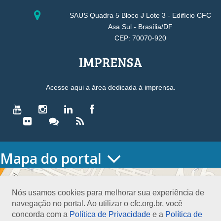
SAUS Quadra 5 Bloco J Lote 3 - Edifício CFC
Asa Sul - Brasília/DF
CEP: 70070-920
IMPRENSA
Acesse aqui a área dedicada à imprensa.
Mapa do portal
HOME
O CONSELHO
Nós usamos cookies para melhorar sua experiência de
Conselho Diretor
navegação no portal. Ao utilizar o cfc.org.br, você
Nossa Sede
concorda com a
Política de Privacidade
e a
Política de
Planejamento