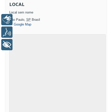
LOCAL
Local sem nome
Libras
São Paulo
,
SP
Brasil
+ Google Map
Voz
+ Acessibilidade