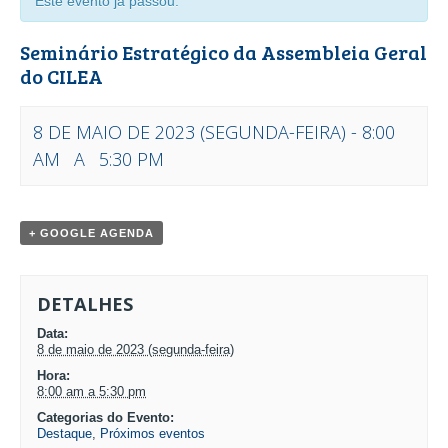
Este evento já passou.
Seminário Estratégico da Assembleia Geral
do CILEA
8 DE MAIO DE 2023 (SEGUNDA-FEIRA) - 8:00
AM
A
5:30 PM
EVENTO
NAVEGAÇÃO
+ GOOGLE AGENDA
DETALHES
Data:
8 de maio de 2023 (segunda-feira)
Hora:
8:00 am a 5:30 pm
Categorias do Evento:
Destaque
,
Próximos eventos