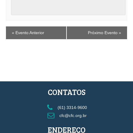
EVENTO
«
Evento Anterior
Próximo Evento
»
NAVEGAÇÃO
CONTATOS
(61) 3314-9600
cfc@cfc.org.br
ENDEREÇO