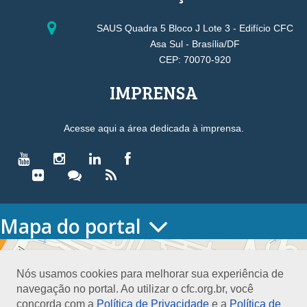
SAUS Quadra 5 Bloco J Lote 3 - Edifício CFC
Asa Sul - Brasília/DF
CEP: 70070-920
IMPRENSA
Acesse aqui a área dedicada à imprensa.
Mapa do portal
HOME
O CONSELHO
Nós usamos cookies para melhorar sua experiência de
Conselho Diretor
navegação no portal. Ao utilizar o cfc.org.br, você
Nossa Sede
concorda com a
Política de Privacidade
e a
Política de