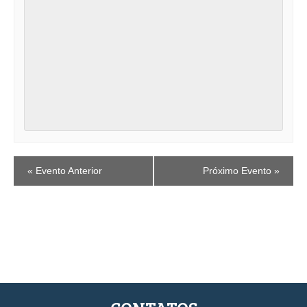
EVENTO
«
Evento Anterior
Próximo Evento
»
NAVEGAÇÃO