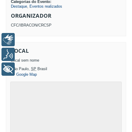
Categorias do Evento:
Destaque
,
Eventos realizados
ORGANIZADOR
CFC/IBRACON/CRCSP
Libras
LOCAL
Voz
Local sem nome
+ Acessibilidade
São Paulo
,
SP
Brasil
+ Google Map