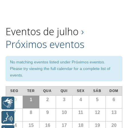
Eventos de julho
›
Próximos eventos
No matching eventos listed under Próximos eventos.
Please try viewing the full calendar for a complete list of
events.
SEG
TER
QUA
QUI
SEX
SÁB
DOM
30
1
2
3
4
5
6
Libras
7
8
9
10
11
12
13
Voz
14
15
16
17
18
19
20