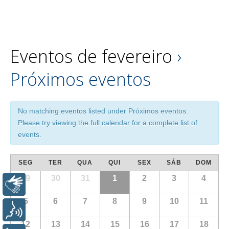
Eventos de fevereiro
›
Próximos eventos
No matching eventos listed under Próximos eventos.
Please try viewing the full calendar for a complete list of
events.
SEG
TER
QUA
QUI
SEX
SÁB
DOM
29
30
31
1
2
3
4
Libras
5
6
7
8
9
10
11
Voz
12
13
14
15
16
17
18