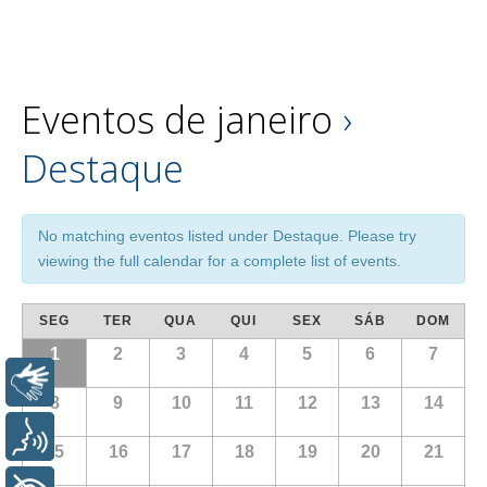
Eventos de janeiro
›
Destaque
No matching eventos listed under Destaque. Please try
viewing the full calendar for a complete list of events.
SEG
TER
QUA
QUI
SEX
SÁB
DOM
1
2
3
4
5
6
7
Libras
8
9
10
11
12
13
14
Voz
15
16
17
18
19
20
21