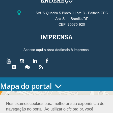
SAUS Quadra 5 Bloco J Lote 3 - Edifício CFC
Asa Sul - Brasília/DF
CEP: 70070-920
IMPRENSA
Acesse aqui a área dedicada à imprensa.
Mapa do portal
HOME
O CONSELHO
Nós usamos cookies para melhorar sua experiência de
Conselho Diretor
navegação no portal. Ao utilizar o cfc.org.br, você
Nossa Sede