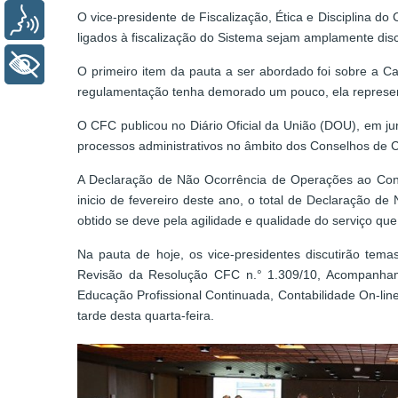
O vice-presidente de Fiscalização, Ética e Disciplina 
Voz
ligados à fiscalização do Sistema sejam amplamente disc
+ Acessibilidade
O primeiro item da pauta a ser abordado foi sobre a C
regulamentação tenha demorado um pouco, ela represent
O CFC publicou no Diário Oficial da União (DOU), em j
processos administrativos no âmbito dos Conselhos de C
A Declaração de Não Ocorrência de Operações ao Consel
inicio de fevereiro deste ano, o total de Declaração 
obtido se deve pela agilidade e qualidade do serviço que
Na pauta de hoje, os vice-presidentes discutirão te
Revisão da Resolução CFC n.° 1.309/10, Acompanhame
Educação Profissional Continuada, Contabilidade On-line
tarde desta quarta-feira.