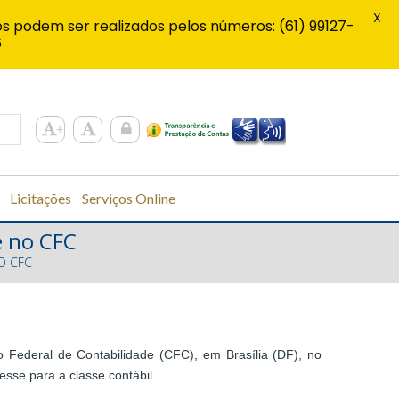
X
s podem ser realizados pelos números: (61) 99127-
6
Licitações
Serviços Online
e no CFC
O CFC
 Federal de Contabilidade (CFC), em Brasília (DF), no
sse para a classe contábil.