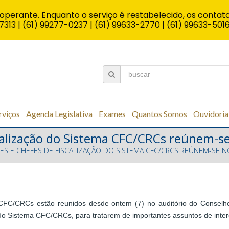
operante. Enquanto o serviço é restabelecido, os contato
7313 | (61) 99277-0237 | (61) 99633-2770 | (61) 99633-501
rviços
Agenda Legislativa
Exames
Quantos Somos
Ouvidoria
scalização do Sistema CFC/CRCs reúnem-s
TES E CHEFES DE FISCALIZAÇÃO DO SISTEMA CFC/CRCS REÚNEM-SE N
 CFC/CRCs estão reunidos desde ontem (7) no auditório do Conselho
do Sistema CFC/CRCs, para tratarem de importantes assuntos de intere