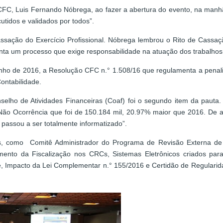
do CFC, Luis Fernando Nóbrega, ao fazer a abertura do evento, na manh
utidos e validados por todos”.
assação do Exercício Profissional. Nóbrega lembrou o Rito de Cassaç
a um processo que exige responsabilidade na atuação dos trabalhos r
unho de 2016, a Resolução CFC n.° 1.508/16 que regulamenta a penalid
ontabilidade.
ho de Atividades Financeiras (Coaf) foi o segundo item da pauta. 
de Não Ocorrência que foi de 150.184 mil, 20.97% maior que 2016. De 
 passou a ser totalmente informatizado”.
mas, como Comitê Administrador do Programa de Revisão Externa de
nto da Fiscalização nos CRCs, Sistemas Eletrônicos criados para 
, Impacto da Lei Complementar n.° 155/2016 e Certidão de Regularidad