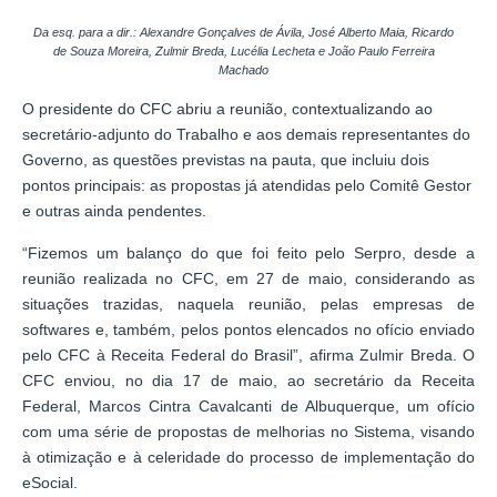
Da esq. para a dir.: Alexandre Gonçalves de Ávila, José Alberto Maia, Ricardo
de Souza Moreira, Zulmir Breda, Lucélia Lecheta e João Paulo Ferreira
Machado
O presidente do CFC abriu a reunião, contextualizando ao
secretário-adjunto do Trabalho e aos demais representantes do
Governo, as questões previstas na pauta, que incluiu dois
pontos principais: as propostas já atendidas pelo Comitê Gestor
e outras ainda pendentes.
“Fizemos um balanço do que foi feito pelo Serpro, desde a
reunião realizada no CFC, em 27 de maio, considerando as
situações trazidas, naquela reunião, pelas empresas de
softwares e, também, pelos pontos elencados no ofício enviado
pelo CFC à Receita Federal do Brasil”, afirma Zulmir Breda. O
CFC enviou, no dia 17 de maio, ao secretário da Receita
Federal, Marcos Cintra Cavalcanti de Albuquerque, um ofício
com uma série de propostas de melhorias no Sistema, visando
à otimização e à celeridade do processo de implementação do
eSocial.