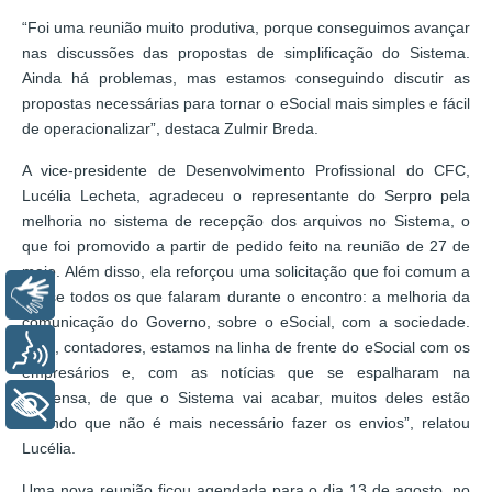
“Foi uma reunião muito produtiva, porque conseguimos avançar
nas discussões das propostas de simplificação do Sistema.
Ainda há problemas, mas estamos conseguindo discutir as
propostas necessárias para tornar o eSocial mais simples e fácil
de operacionalizar”, destaca Zulmir Breda.
A vice-presidente de Desenvolvimento Profissional do CFC,
Lucélia Lecheta, agradeceu o representante do Serpro pela
melhoria no sistema de recepção dos arquivos no Sistema, o
que foi promovido a partir de pedido feito na reunião de 27 de
maio. Além disso, ela reforçou uma solicitação que foi comum a
Libras
quase todos os que falaram durante o encontro: a melhoria da
comunicação do Governo, sobre o eSocial, com a sociedade.
“Nós, contadores, estamos na linha de frente do eSocial com os
Voz
empresários e, com as notícias que se espalharam na
imprensa, de que o Sistema vai acabar, muitos deles estão
+ Acessibilidade
dizendo que não é mais necessário fazer os envios”, relatou
Lucélia.
Uma nova reunião ficou agendada para o dia 13 de agosto, no