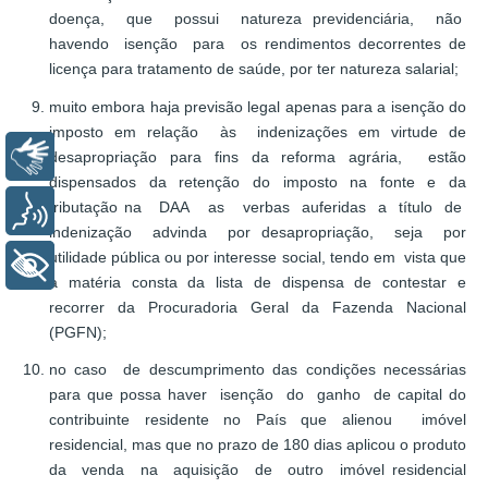
doença, que possui natureza previdenciária, não
havendo isenção para os rendimentos decorrentes de
licença para tratamento de saúde, por ter natureza salarial;
muito embora haja previsão legal apenas para a isenção do
imposto em relação às indenizações em virtude de
Libras
desapropriação para fins da reforma agrária, estão
dispensados da retenção do imposto na fonte e da
tributação na DAA as verbas auferidas a título de
Voz
indenização advinda por desapropriação, seja por
utilidade pública ou por interesse social, tendo em vista que
+ Acessibilidade
a matéria consta da lista de dispensa de contestar e
recorrer da Procuradoria Geral da Fazenda Nacional
(PGFN);
no caso de descumprimento das condições necessárias
para que possa haver isenção do ganho de capital do
contribuinte residente no País que alienou imóvel
residencial, mas que no prazo de 180 dias aplicou o produto
da venda na aquisição de outro imóvel residencial