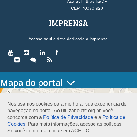
Asa Sul - Brasília/DF
CEP: 70070-920
IMPRENSA
Acesse aqui a área dedicada à imprensa.
Mapa do portal
HOME
O CONSELHO
Nós usamos cookies para melhorar sua experiência de
Conselho Diretor
navegação no portal. Ao utilizar o cfc.org.br, você
Nossa Sede
concorda com a
Política de Privacidade
e a
Política de
Planejamento
Cookies
. Para mais informações, acesse as políticas.
Organograma
Se você concorda, clique em ACEITO.
Medalha João Lyra