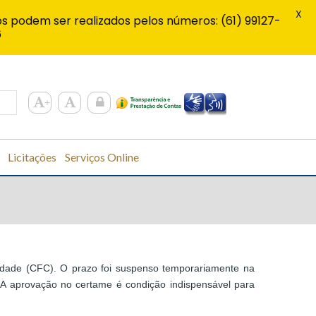
X
s podem ser realizados pelos números: (61) 99127-
6
Licitações
Serviços Online
lidade (CFC). O prazo foi suspenso temporariamente na
). A aprovação no certame é condição indispensável para