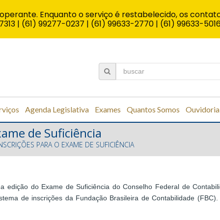
operante. Enquanto o serviço é restabelecido, os contato
7313 | (61) 99277-0237 | (61) 99633-2770 | (61) 99633-501
rviços
Agenda Legislativa
Exames
Quantos Somos
Ouvidoria
xame de Suficiência
INSCRIÇÕES PARA O EXAME DE SUFICIÊNCIA
da edição do Exame de Suficiência do Conselho Federal de Contabi
 sistema de inscrições da Fundação Brasileira de Contabilidade (FBC