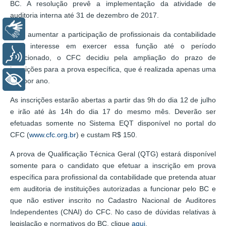
BC. A resolução prevê a implementação da atividade de
auditoria interna até 31 de dezembro de 2017.
Libras
Para aumentar a participação de profissionais da contabilidade
com interesse em exercer essa função até o período
Voz
mencionado, o CFC decidiu pela ampliação do prazo de
inscrições para a prova específica, que é realizada apenas uma
+ Acessibilidade
vez por ano.
As inscrições estarão abertas a partir das 9h do dia 12 de julho
e irão até às 14h do dia 17 do mesmo mês. Deverão ser
efetuadas somente no Sistema EQT disponível no portal do
CFC (
www.cfc.org.br
) e custam R$ 150.
A prova de Qualificação Técnica Geral (QTG) estará disponível
somente para o candidato que efetuar a inscrição em prova
específica para profissional da contabilidade que pretenda atuar
em auditoria de instituições autorizadas a funcionar pelo BC e
que não estiver inscrito no Cadastro Nacional de Auditores
Independentes (CNAI) do CFC. No caso de dúvidas relativas à
legislação e normativos do BC, clique
aqui
.