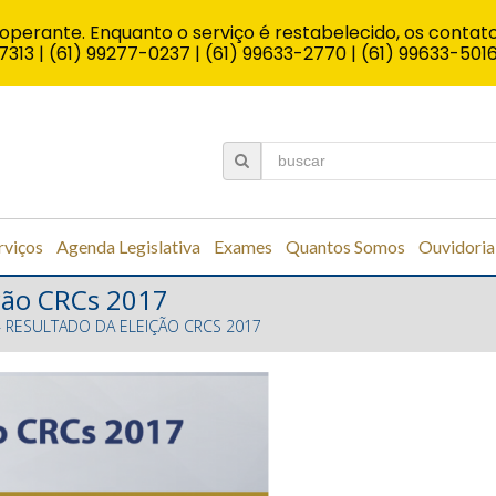
operante. Enquanto o serviço é restabelecido, os contato
7313 | (61) 99277-0237 | (61) 99633-2770 | (61) 99633-501
rviços
Agenda Legislativa
Exames
Quantos Somos
Ouvidoria
ção CRCs 2017
RESULTADO DA ELEIÇÃO CRCS 2017