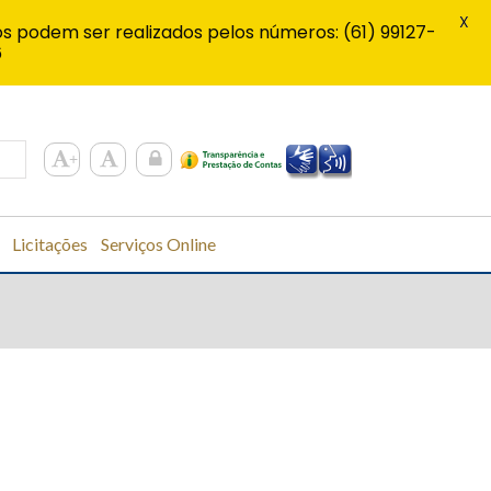
X
s podem ser realizados pelos números: (61) 99127-
6
Licitações
Serviços Online