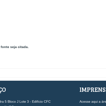
fonte seja citada.
ÇO
IMPREN
a 5 Bloco J Lote 3 - Edifício CFC
Acesse aqui a ár