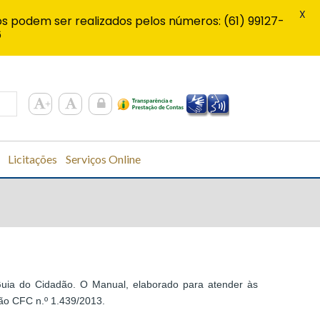
X
s podem ser realizados pelos números: (61) 99127-
6
Licitações
Serviços Online
: Guia do Cidadão. O Manual, elaborado para atender às
ão CFC n.º 1.439/2013.