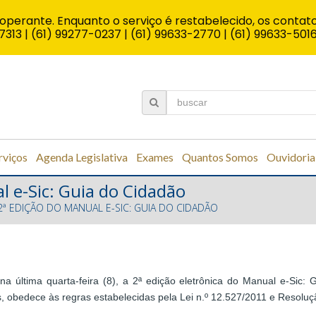
operante. Enquanto o serviço é restabelecido, os contato
7313 | (61) 99277-0237 | (61) 99633-2770 | (61) 99633-501
rviços
Agenda Legislativa
Exames
Quantos Somos
Ouvidoria
l e-Sic: Guia do Cidadão
2ª EDIÇÃO DO MANUAL E-SIC: GUIA DO CIDADÃO
a última quarta-feira (8), a 2ª edição eletrônica do Manual e-Sic
, obedece às regras estabelecidas pela Lei n.º 12.527/2011 e Resoluç