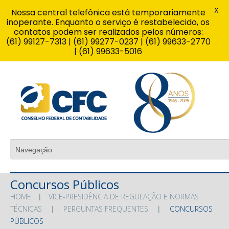
X
Nossa central telefônica está temporariamente
inoperante. Enquanto o serviço é restabelecido, os
contatos podem ser realizados pelos números:
(61) 99127-7313 | (61) 99277-0237 | (61) 99633-2770
| (61) 99633-5016
Concursos Públicos
HOME
VICE-PRESIDÊNCIA DE REGULAÇÃO E NORMAS
TÉCNICAS
PERGUNTAS FREQUENTES
CONCURSOS
PÚBLICOS