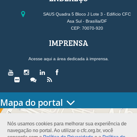
SAUS Quadra 5 Bloco J Lote 3 - Edifício CFC
Asa Sul - Brasília/DF
CEP: 70070-920
IMPRENSA
Acesse aqui a área dedicada à imprensa.
Mapa do portal
HOME
O CONSELHO
Nós usamos cookies para melhorar sua experiência de
Conselho Diretor
navegação no portal. Ao utilizar o cfc.org.br, você
Nossa Sede