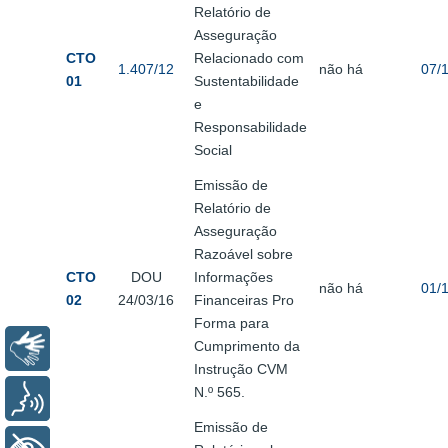
Relatório de
Asseguração
CTO
Relacionado com
1.407/12
não há
07/
01
Sustentabilidade
e
Responsabilidade
Social
Emissão de
Relatório de
Asseguração
Razoável sobre
CTO
DOU
Informações
não há
01/
02
24/03/16
Financeiras Pro
Forma para
Cumprimento da
Libras
Instrução CVM
N.º 565.
Voz
Emissão de