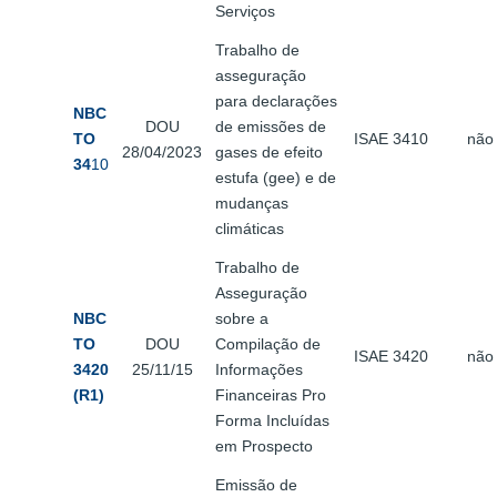
Serviços
Trabalho de
asseguração
para declarações
NBC
DOU
de emissões de
TO
ISAE 3410
não
28/04/2023
gases de efeito
34
10
estufa (gee) e de
mudanças
climáticas
Trabalho de
Asseguração
NBC
sobre a
TO
DOU
Compilação de
ISAE 3420
não
3420
25/11/15
Informações
(R1)
Financeiras Pro
Forma Incluídas
em Prospecto
Emissão de