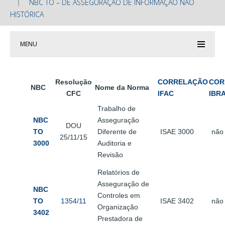
NBC TO – DE ASSEGURAÇÃO DE INFORMAÇÃO NÃO
HISTÓRICA
MENU
Resolução
CORRELAÇÃO
COR
NBC
Nome da Norma
CFC
IFAC
IBR
Trabalho de
NBC
Asseguração
DOU
TO
Diferente de
ISAE 3000
não
25/11/15
3000
Auditoria e
Revisão
Relatórios de
Asseguração de
NBC
Controles em
TO
1354/11
ISAE 3402
não
Organização
3402
Prestadora de