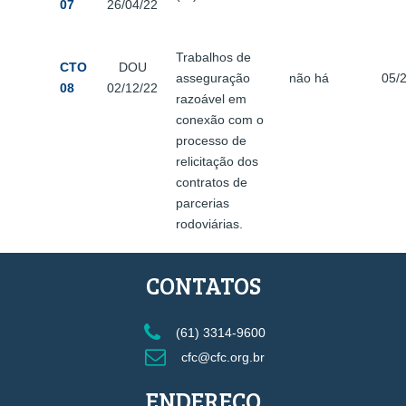
07
26/04/22
Trabalhos de
CTO
DOU
asseguração
não há
05/
08
02/12/22
razoável em
conexão com o
processo de
relicitação dos
contratos de
parcerias
rodoviárias.
CONTATOS
(61) 3314-9600
cfc@cfc.org.br
ENDEREÇO