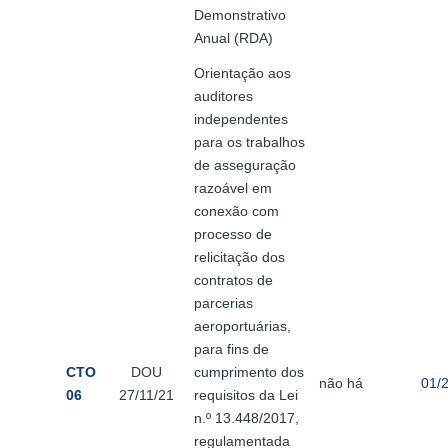
Demonstrativo
Anual (RDA)
Orientação aos
auditores
independentes
para os trabalhos
de asseguração
razoável em
conexão com
processo de
relicitação dos
contratos de
parcerias
aeroportuárias,
para fins de
CTO
DOU
cumprimento dos
não há
01/
06
27/11/21
requisitos da Lei
n.º 13.448/2017,
regulamentada