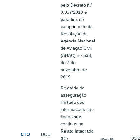
pelo Decreto n.º
9.957/2019 e
para fins de
cumprimento da
Resolução da
Agência Nacional
de Aviação Civil
(ANAC) n.º 533,
de 7 de
novembro de
2019
Relatório de
asseguração
limitada das
informações não
financeiras
contidas no
Relato Integrado
CTO
DOU
(RI)
não há
03/