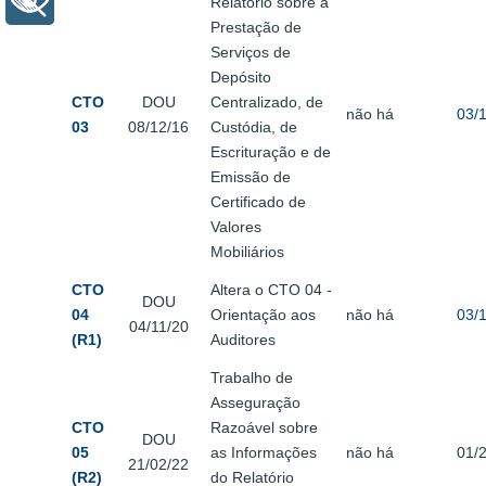
+ Acessibilidade
Relatório sobre a
Prestação de
Serviços de
Depósito
CTO
DOU
Centralizado, de
não há
03/
03
08/12/16
Custódia, de
Escrituração e de
Emissão de
Certificado de
Valores
Mobiliários
CTO
Altera o CTO 04 -
DOU
04
Orientação aos
não há
03/
04/11/20
(R1)
Auditores
Trabalho de
Asseguração
CTO
Razoável sobre
DOU
05
as Informações
não há
01/
21/02/22
(R2)
do Relatório