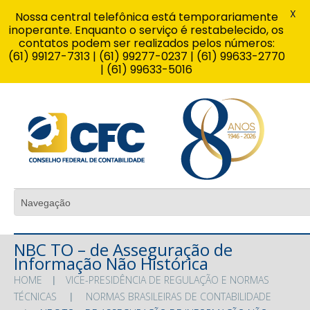
X
Nossa central telefônica está temporariamente
inoperante. Enquanto o serviço é restabelecido, os
contatos podem ser realizados pelos números:
(61) 99127-7313 | (61) 99277-0237 | (61) 99633-2770
| (61) 99633-5016
NBC TO – de Asseguração de
Informação Não Histórica
HOME
VICE-PRESIDÊNCIA DE REGULAÇÃO E NORMAS
TÉCNICAS
NORMAS BRASILEIRAS DE CONTABILIDADE