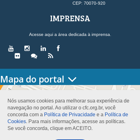
CEP: 70070-920
IMPRENSA
Acesse aqui a área dedicada à imprensa.
Mapa do portal
HOME
O CONSELHO
Nós usamos cookies para melhorar sua experiência de
Conselho Diretor
navegação no portal. Ao utilizar o cfc.org.br, você
Nossa Sede
concorda com a
Política de Privacidade
e a
Política de
Planejamento
Cookies
. Para mais informações, acesse as políticas.
Organograma
Se você concorda, clique em ACEITO.
Medalha João Lyra
Presidentes do CFC – Gestões anteriores