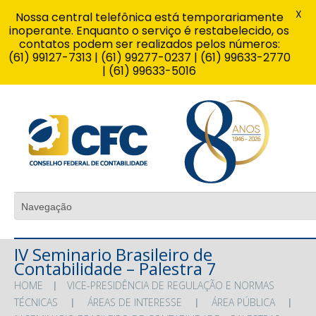
X
Nossa central telefônica está temporariamente
inoperante. Enquanto o serviço é restabelecido, os
contatos podem ser realizados pelos números:
(61) 99127-7313 | (61) 99277-0237 | (61) 99633-2770
| (61) 99633-5016
IV Seminario Brasileiro de
Contabilidade – Palestra 7
HOME
VICE-PRESIDÊNCIA DE REGULAÇÃO E NORMAS
TÉCNICAS
ÁREAS DE INTERESSE
ÁREA PÚBLICA