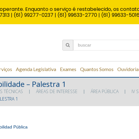
operante. Enquanto o serviço é restabelecido, os contato
7313 | (61) 99277-0237 | (61) 99633-2770 | (61) 99633-501
rviços
Agenda Legislativa
Exames
Quantos Somos
Ouvidoria
ilidade – Palestra 1
S TÉCNICAS
ÁREAS DE INTERESSE
ÁREA PÚBLICA
IV 
ALESTRA 1
bilidad Pública