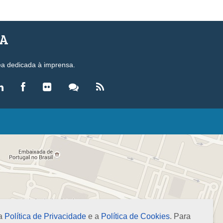
SA
ea dedicada à imprensa.
LEGISLAÇÃO
eis
ecretos-Lei
esoluções
ormas Brasileiras de Contabilidade
nstruções Normativas
úmulas
 a
Política de Privacidade
e a
Política de Cookies
. Para
NOTÍCIAS