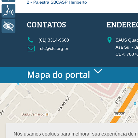
2 - Palestra SBCASP Heriberto
Voz
CONTATOS
ENDERE
+ Acessibilidade
(61) 3314-9600
SAUS Quadr
Asa Sul - B
cfc@cfc.org.br
CEP: 7007
Mapa do portal
HOME
O CONSELHO
Conselho Diretor
Nossa Sede
Planejamento
Organograma
Medalha João Lyra
Nós usamos cookies para melhorar sua experiência de nav
Presidentes do CFC – Gestões anteriores