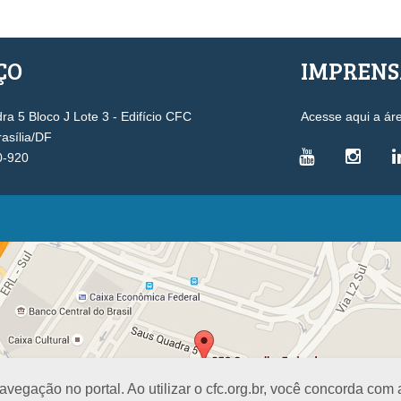
ÇO
IMPREN
a 5 Bloco J Lote 3 - Edifício CFC
Acesse aqui a ár
rasília/DF
0-920
VICE-PRESIDÊNCIAS
Administrativa
L
Controle Interno
D
Desenvolvimento Profissional
R
Governança e Gestão Estratégica
N
Fiscalização, Ética e Disciplina
I
Técnica
S
egação no portal. Ao utilizar o cfc.org.br, você concorda com
Registro