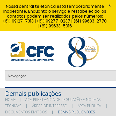
X
Nossa central telefônica está temporariamente
inoperante. Enquanto o serviço é restabelecido, os
contatos podem ser realizados pelos números:
(61) 99127-7313 | (61) 99277-0237 | (61) 99633-2770
| (61) 99633-5016
Demais publicações
HOME
VICE-PRESIDÊNCIA DE REGULAÇÃO E NORMAS
TÉCNICAS
ÁREAS DE INTERESSE
ÁREA PÚBLICA
DOCUMENTOS EMITIDOS
DEMAIS PUBLICAÇÕES