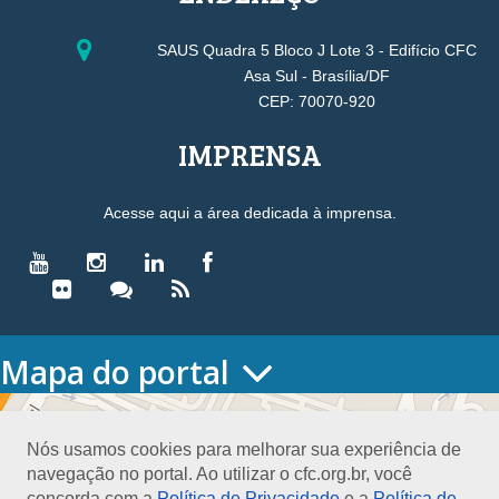
SAUS Quadra 5 Bloco J Lote 3 - Edifício CFC
Asa Sul - Brasília/DF
CEP: 70070-920
IMPRENSA
Acesse aqui a área dedicada à imprensa.
Mapa do portal
HOME
O CONSELHO
Nós usamos cookies para melhorar sua experiência de
Conselho Diretor
navegação no portal. Ao utilizar o cfc.org.br, você
Nossa Sede
concorda com a
Política de Privacidade
e a
Política de