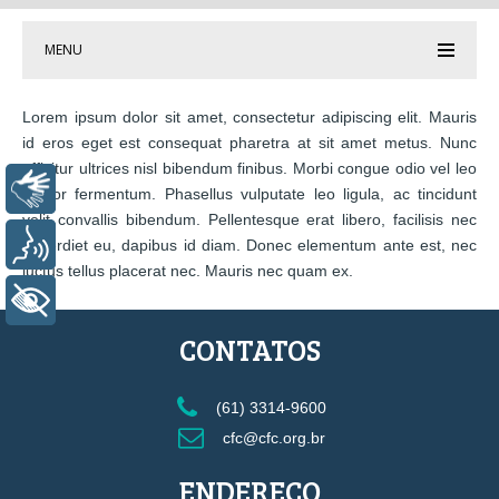
MENU
Lorem ipsum dolor sit amet, consectetur adipiscing elit. Mauris
id eros eget est consequat pharetra at sit amet metus. Nunc
efficitur ultrices nisl bibendum finibus. Morbi congue odio vel leo
Libras
auctor fermentum. Phasellus vulputate leo ligula, ac tincidunt
velit convallis bibendum. Pellentesque erat libero, facilisis nec
Voz
imperdiet eu, dapibus id diam. Donec elementum ante est, nec
luctus tellus placerat nec. Mauris nec quam ex.
+ Acessibilidade
CONTATOS
(61) 3314-9600
cfc@cfc.org.br
ENDEREÇO