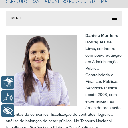
CURRÍCULO – DANIELA MONTEIRO RODRIGUES DE LIMA
MENU
Daniela Monteiro
Rodrigues de
Lima,
contadora
com pós-graduação
em Administração
Pública,
Controladoria e
Finanças Públicas.
Libras
Servidora Pública
desde 2006, com
Voz
experiência nas
áreas de prestação
+ Acessibilidade
de contas de convênios, fiscalização de contratos, logística,
análise de balanços do setor público. No Tesouro Nacional
trabalhou na Gerência de Elaboração e Análise das