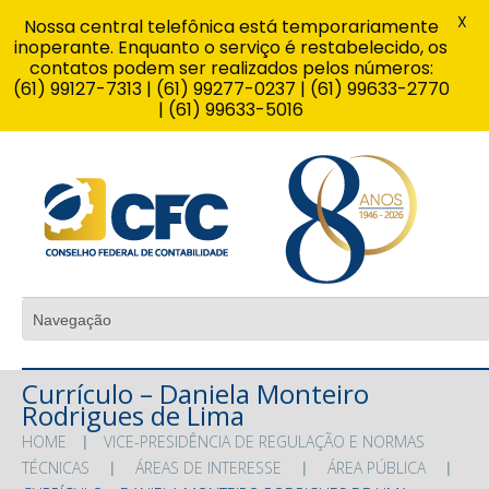
X
Nossa central telefônica está temporariamente
inoperante. Enquanto o serviço é restabelecido, os
contatos podem ser realizados pelos números:
(61) 99127-7313 | (61) 99277-0237 | (61) 99633-2770
| (61) 99633-5016
Currículo – Daniela Monteiro
Rodrigues de Lima
HOME
VICE-PRESIDÊNCIA DE REGULAÇÃO E NORMAS
TÉCNICAS
ÁREAS DE INTERESSE
ÁREA PÚBLICA