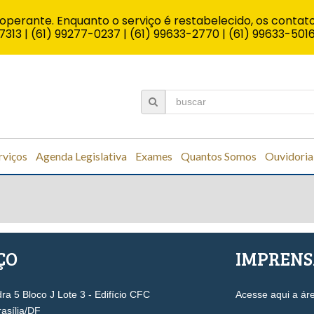
operante. Enquanto o serviço é restabelecido, os contato
7313 | (61) 99277-0237 | (61) 99633-2770 | (61) 99633-501
rviços
Agenda Legislativa
Exames
Quantos Somos
Ouvidoria
ÇO
IMPREN
a 5 Bloco J Lote 3 - Edifício CFC
Acesse aqui a ár
rasília/DF