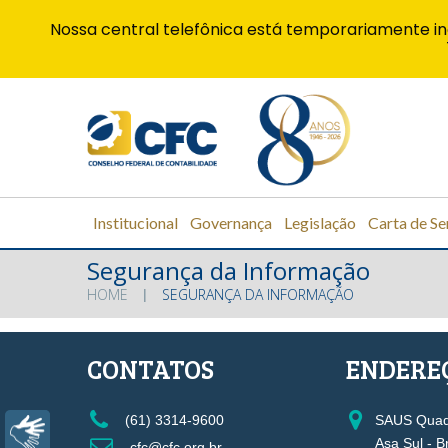
Nossa central telefônica está temporariamente in
Institucional
Governança
Legislação
Carta de Se
Segurança da Informação
HOME
SEGURANÇA DA INFORMAÇÃO
CONTATOS
ENDERE
(61) 3314-9600
SAUS Quadr
Libras
Asa Sul - B
cfc@cfc.org.br