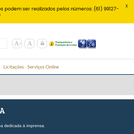
X
s podem ser realizados pelos números: (61) 99127-
6
Licitações
Serviços Online
SA
ea dedicada à imprensa.