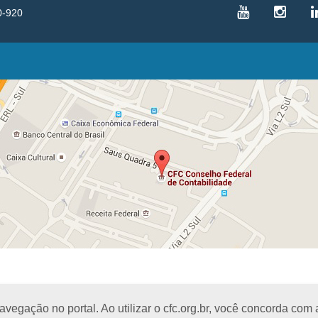
0-920
VICE-PRESIDÊNCIAS
Administrativa
L
Controle Interno
D
Desenvolvimento Profissional
R
Governança e Gestão Estratégica
N
Fiscalização, Ética e Disciplina
I
Técnica
S
Registro
PROJETOS E PROGRAMAS
A
Excelência na Contabilidade
R
Visitas Escolares
E
Difusão Cultural
E
CRE
B
Educação Profissional Continuada
I
egação no portal. Ao utilizar o cfc.org.br, você concorda com
Mulher Contabilista