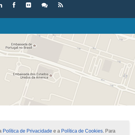
LEGISLAÇÃO
eis
ecretos-Lei
esoluções
ormas Brasileiras de Contabilidade
nstruções Normativas
úmulas
NOTÍCIAS
gência de Notícias
evista Brasileira de Contabilidade (RBC)
xame de Suficiência
xame de Qualificação Técnica
oletins
mprensa
 a
Política de Privacidade
e a
Política de Cookies
. Para