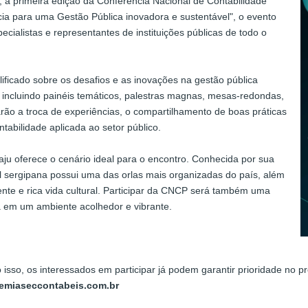
 a primeira edição da Conferência Nacional de Contabilidade
a para uma Gestão Pública inovadora e sustentável", o evento
pecialistas e representantes de instituições públicas de todo o
ificado sobre os desafios e as inovações na gestão pública
a, incluindo painéis temáticos, palestras magnas, mesas-redondas,
ão a troca de experiências, o compartilhamento de boas práticas
tabilidade aplicada ao setor público.
aju oferece o cenário ideal para o encontro. Conhecida por sua
tal sergipana possui uma das orlas mais organizadas do país, além
iente e rica vida cultural. Participar da CNCP será também uma
na em um ambiente acolhedor e vibrante.
 isso, os interessados em participar já podem garantir prioridade no
demiaseccontabeis.com.br