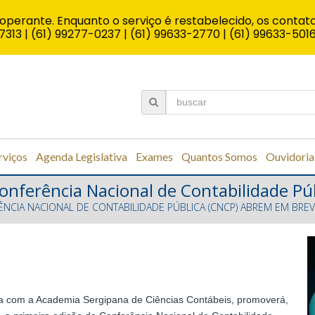
operante. Enquanto o serviço é restabelecido, os contato
7313 | (61) 99277-0237 | (61) 99633-2770 | (61) 99633-501
rviços
Agenda Legislativa
Exames
Quantos Somos
Ouvidoria
Conferência Nacional de Contabilidade P
ÊNCIA NACIONAL DE CONTABILIDADE PÚBLICA (CNCP) ABREM EM BRE
ia com a Academia Sergipana de Ciências Contábeis, promoverá,