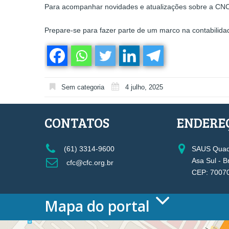
Para acompanhar novidades e atualizações sobre a CNCP, 
Prepare-se para fazer parte de um marco na contabilidade
Sem categoria
4 julho, 2025
CONTATOS
ENDERE
(61) 3314-9600
SAUS Quadr
Asa Sul - B
cfc@cfc.org.br
CEP: 7007
Mapa do portal
HOME