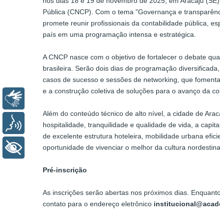
nos dias 18 e 19 de novembro de 2025, em Aracaju (SE),
Pública (CNCP). Com o tema "Governança e transparênci
promete reunir profissionais da contabilidade pública, es
país em uma programação intensa e estratégica.
A CNCP nasce com o objetivo de fortalecer o debate qual
brasileira. Serão dois dias de programação diversificad
casos de sucesso e sessões de networking, que fomentar
e a construção coletiva de soluções para o avanço da con
Libras
Além do conteúdo técnico de alto nível, a cidade de Arac
Voz
hospitalidade, tranquilidade e qualidade de vida, a capi
de excelente estrutura hoteleira, mobilidade urbana efic
+ Acessibilidade
oportunidade de vivenciar o melhor da cultura nordesti
Pré-inscrição
As inscrições serão abertas nos próximos dias. Enquanto
contato para o endereço eletrônico
institucional@aca