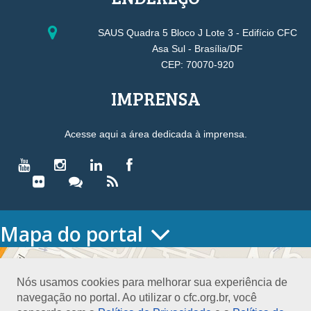
SAUS Quadra 5 Bloco J Lote 3 - Edifício CFC
Asa Sul - Brasília/DF
CEP: 70070-920
IMPRENSA
Acesse aqui a área dedicada à imprensa.
Mapa do portal
HOME
O CONSELHO
Nós usamos cookies para melhorar sua experiência de
Conselho Diretor
navegação no portal. Ao utilizar o cfc.org.br, você
Nossa Sede