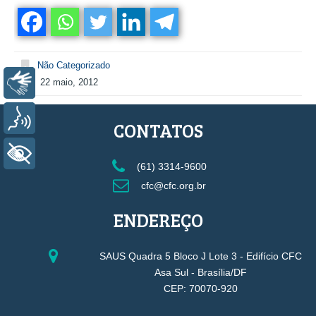
Não Categorizado
22 maio, 2012
Libras
Voz
CONTATOS
+ Acessibilidade
(61) 3314-9600
cfc@cfc.org.br
ENDEREÇO
SAUS Quadra 5 Bloco J Lote 3 - Edifício CFC
Asa Sul - Brasília/DF
CEP: 70070-920