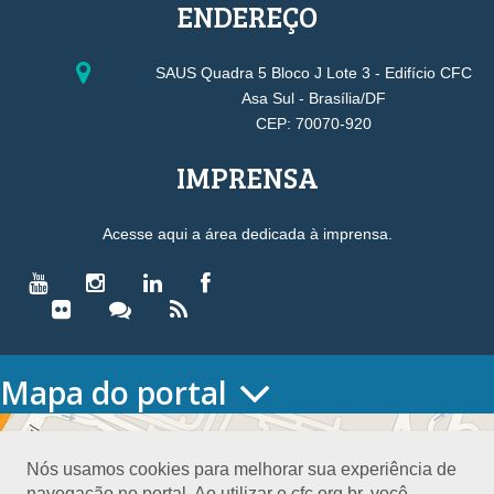
ENDEREÇO
SAUS Quadra 5 Bloco J Lote 3 - Edifício CFC
Asa Sul - Brasília/DF
CEP: 70070-920
IMPRENSA
Acesse aqui a área dedicada à imprensa.
Mapa do portal
HOME
O CONSELHO
Nós usamos cookies para melhorar sua experiência de
Conselho Diretor
navegação no portal. Ao utilizar o cfc.org.br, você