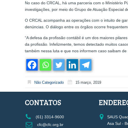
No caso do CRCAL, há uma parceria com o Ministério Pú
investigações, por meio do Grupo de Atuação Especial d
O CRCAL acompanha as operações com o intuito de gara
denúncias. O diálogo entre os órgãos ocorre frequenteme
“A defesa da profissão contábil é um dos maiores pilare
da profissão. Infelizmente, temos detectado muitos cas
também nessa luta e que nos informem caso saibam de po
Não Categorizado
15 março, 2019
CONTATOS
ENDERE
(61) 3314-9600
SAUS Quadr
Asa Sul - B
cfc@cfc.org.br