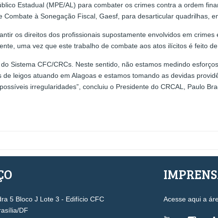
blico Estadual (MPE/AL) para combater os crimes contra a ordem fin
e Combate à Sonegação Fiscal, Gaesf, para desarticular quadrilhas, em
ntir os direitos dos profissionais supostamente envolvidos em crim
nte, uma vez que este trabalho de combate aos atos ilícitos é feito de
s do Sistema CFC/CRCs. Neste sentido, não estamos medindo esforços n
os de leigos atuando em Alagoas e estamos tomando as devidas providê
ssíveis irregularidades”, concluiu o Presidente do CRCAL, Paulo Bra
ÇO
IMPREN
a 5 Bloco J Lote 3 - Edifício CFC
Acesse aqui a ár
rasília/DF