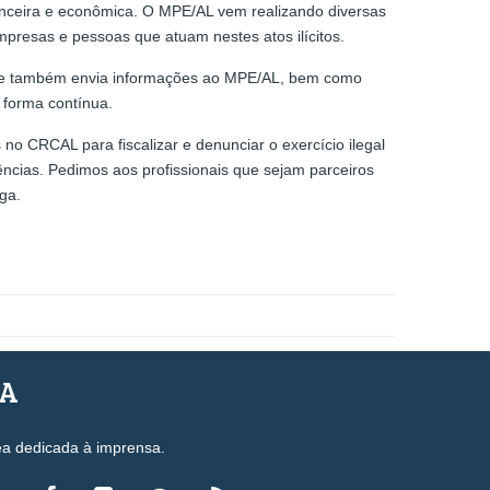
anceira e econômica. O MPE/AL vem realizando diversas
presas e pessoas que atuam nestes atos ilícitos.
es e também envia informações ao MPE/AL, bem como
 forma contínua.
o CRCAL para fiscalizar e denunciar o exercício ilegal
ncias. Pedimos aos profissionais que sejam parceiros
ga.
SA
ea dedicada à imprensa.