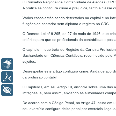
O Conselho Regional de Contabilidade de Alagoas (CRCAL)
A prática se configura crime e prejudica, tanto a classe 
Vários casos estão sendo detectados na capital e no int
funções de contador sem diploma e registro no CRC.
O Decreto-Lei nº 9.295, de 27 de maio de 1946, que criou
critérios para que os profissionais da contabilidade pos
O capítulo II, que trata do Registro da Carteira Profissi
Bacharelado em Ciências Contábeis, reconhecido pelo Mi
sujeitos.
Libras
Desrespeitar este artigo configura crime. Ainda de acor
Voz
da profissão contábil.
O Capítulo I, em seu Artigo 10, discorre sobre uma das 
+ Acessibilidade
infrações, e, bem assim, enviando às autoridades compe
De acordo com o Código Penal, no Artigo 47, atuar em u
seu exercício configura delito penal por exercício ilegal