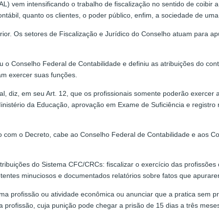
 vem intensificando o trabalho de fiscalização no sentido de coibir a
contábil, quanto os clientes, o poder público, enfim, a sociedade de um
erior. Os setores de Fiscalização e Jurídico do Conselho atuam para a
 o Conselho Federal de Contabilidade e definiu as atribuições do conta
sam exercer suas funções.
onal, diz, em seu Art. 12, que os profissionais somente poderão exercer
nistério da Educação, aprovação em Exame de Suficiência e registro 
do com o Decreto, cabe ao Conselho Federal de Contabilidade e aos Con
atribuições do Sistema CFC/CRCs: fiscalizar o exercício das profissões
tentes minuciosos e documentados relatórios sobre fatos que apurarem
ma profissão ou atividade econômica ou anunciar que a pratica sem pr
 da profissão, cuja punição pode chegar a prisão de 15 dias a três mese