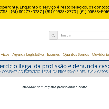
operante. Enquanto o serviço é restabelecido, os contato
7313 | (61) 99277-0237 | (61) 99633-2770 | (61) 99633-501
rviços
Agenda Legislativa
Exames
Quantos Somos
Ouvidoria
rcício ilegal da profissão e denuncia ca
CA COMBATE AO EXERCÍCIO ILEGAL DA PROFISSÃO E DENUNCIA CASOS
Atividade sem registro profissional é crime