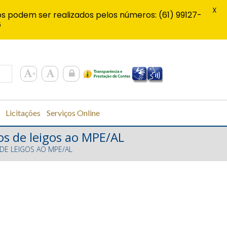
X
s podem ser realizados pelos números: (61) 99127-
6
Licitações
Serviços Online
sos de leigos ao MPE/AL
 DE LEIGOS AO MPE/AL