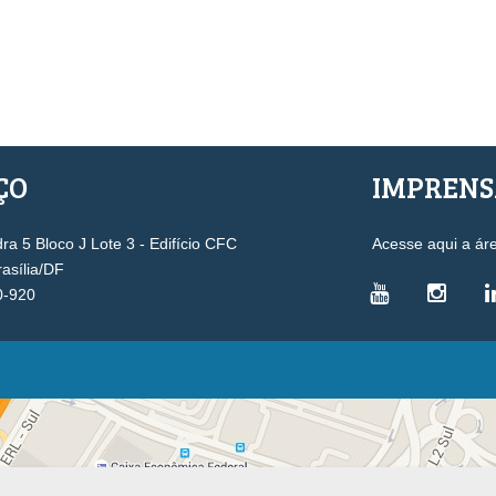
ÇO
IMPREN
a 5 Bloco J Lote 3 - Edifício CFC
Acesse aqui a ár
rasília/DF
0-920
VICE-PRESIDÊNCIAS
Administrativa
L
Controle Interno
D
Desenvolvimento Profissional
R