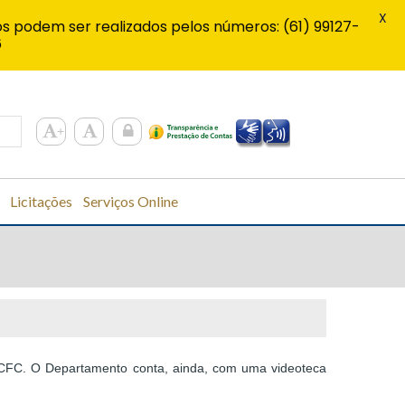
X
s podem ser realizados pelos números: (61) 99127-
6
Licitações
Serviços Online
o CFC. O Departamento conta, ainda, com uma videoteca