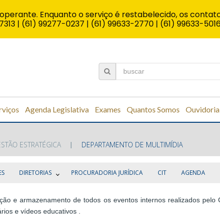
operante. Enquanto o serviço é restabelecido, os contato
7313 | (61) 99277-0237 | (61) 99633-2770 | (61) 99633-501
rviços
Agenda Legislativa
Exames
Quantos Somos
Ouvidoria
ESTÃO ESTRATÉGICA
DEPARTAMENTO DE MULTIMÍDIA
ES
DIRETORIAS
PROCURADORIA JURÍDICA
CIT
AGENDA
dição e armazenamento de todos os eventos internos realizados pel
ios e vídeos educativos .