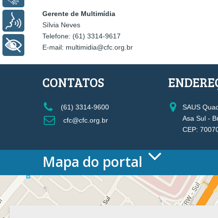
Gerente de Multimídia
Voz
Sílvia Neves
Telefone: (61) 3314-9617
+ Acessibilidade
E-mail: multimidia@cfc.org.br
CONTATOS
ENDERE
(61) 3314-9600
SAUS Quadr
Asa Sul - B
cfc@cfc.org.br
CEP: 7007
Mapa do portal
HOME
O CONSELHO
Conselho Diretor
Nossa Sede