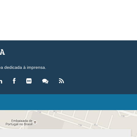
SA
ea dedicada à imprensa.
LEGISLAÇÃO
eis
ecretos-Lei
esoluções