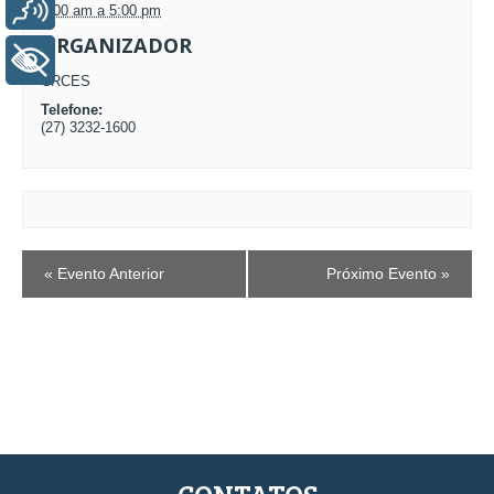
Voz
8:00 am a 5:00 pm
ORGANIZADOR
+ Acessibilidade
CRCES
Telefone:
(27) 3232-1600
EVENTO
«
Evento Anterior
Próximo Evento
»
NAVEGAÇÃO