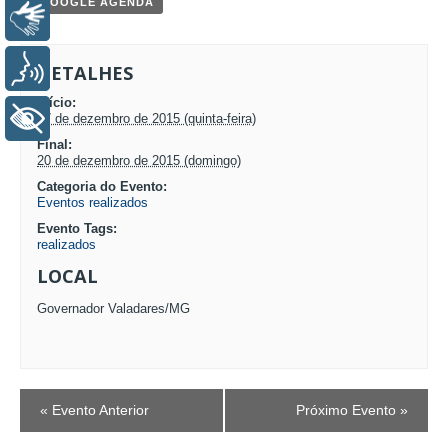
+ GOOGLE AGENDA
Libras
Voz
DETALHES
Início:
+ Acessibilidade
17 de dezembro de 2015 (quinta-feira)
Final:
20 de dezembro de 2015 (domingo)
Categoria do Evento:
Eventos realizados
Evento Tags:
realizados
LOCAL
Governador Valadares/MG
EVENTO
«
Evento Anterior
Próximo Evento
»
NAVEGAÇÃO