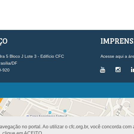
ÇO
IMPREN
a 5 Bloco J Lote 3 - Edifício CFC
Acesse aqui a ár
rasília/DF
0-920
VICE-PRESIDÊNCIAS
Administrativa
L
Controle Interno
D
Desenvolvimento Profissional
R
egação no portal. Ao utilizar o cfc.org.br, você concorda com
Governança e Gestão Estratégica
N
a, clique em ACEITO.