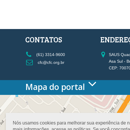
CONTATOS
ENDERE
(61) 3314-9600
SAUS Quadr
Asa Sul - B
cfc@cfc.org.br
CEP: 7007
Mapa do portal
HOME
O CONSELHO
Conselho Diretor
Nossa Sede
Nós usamos cookies para melhorar sua experiência de nav
Planejamento
mais informações, acesse as políticas. Se você concord