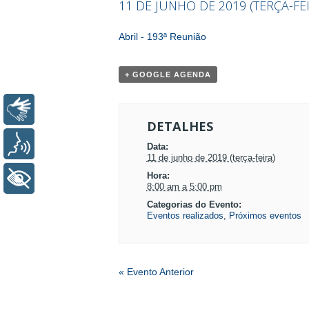
11 DE JUNHO DE 2019 (TERÇA-FEI
EVENTO
Abril - 193ª Reunião
NAVEGAÇÃO
+ GOOGLE AGENDA
Libras
DETALHES
Voz
Data:
11 de junho de 2019 (terça-feira)
Hora:
+ Acessibilidade
8:00 am a 5:00 pm
Categorias do Evento:
Eventos realizados
,
Próximos eventos
EVENTO
«
Evento Anterior
NAVEGAÇÃO