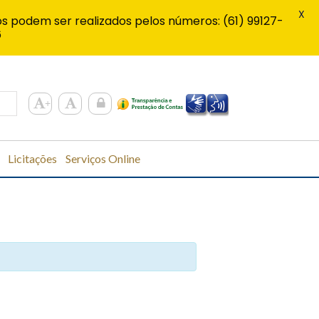
X
s podem ser realizados pelos números: (61) 99127-
6
Licitações
Serviços Online