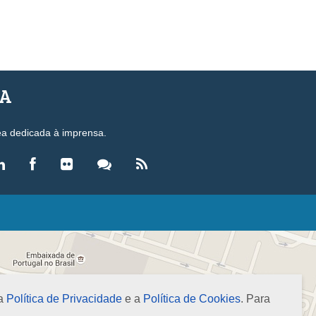
SA
ea dedicada à imprensa.
LEGISLAÇÃO
eis
ecretos-Lei
esoluções
 a
Política de Privacidade
e a
Política de Cookies
. Para
ormas Brasileiras de Contabilidade