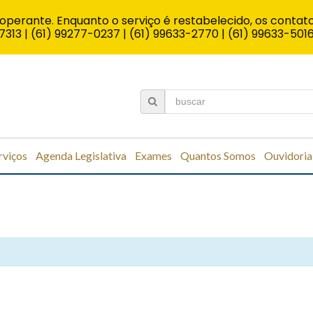
operante. Enquanto o serviço é restabelecido, os contato
7313 | (61) 99277-0237 | (61) 99633-2770 | (61) 99633-501
rviços
Agenda Legislativa
Exames
Quantos Somos
Ouvidoria