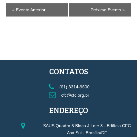
EVENTO
«
Evento Anterior
Próximo Evento
»
NAVEGAÇÃO
CONTATOS
(61) 3314-9600
cfc@cfc.org.br
ENDEREÇO
SAUS Quadra 5 Bloco J Lote 3 - Edifício CFC
Asa Sul - Brasília/DF