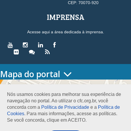
CEP: 70070-920
IMPRENSA
Acesse aqui a área dedicada à imprensa.
Mapa do portal
HOME
O CONSELHO
Nós usamos cookies para melhorar sua experiência de
Conselho Diretor
navegação no portal. Ao utilizar o cfc.org.br, você
Nossa Sede
concorda com a
Política de Privacidade
e a
Política de
Planejamento
Cookies
. Para mais informações, acesse as políticas.
Organograma
Se você concorda, clique em ACEITO.
Medalha João Lyra
Presidentes do CFC – Gestões anteriores