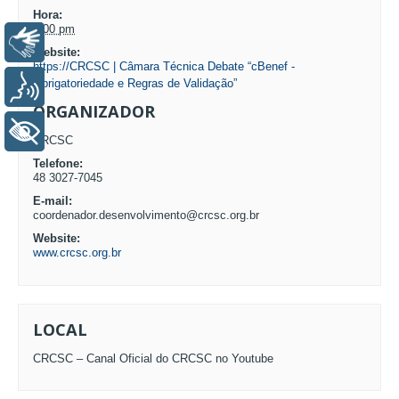
Hora:
2:00 pm
Libras
Website:
https://CRCSC | Câmara Técnica Debate “cBenef -
Obrigatoriedade e Regras de Validação”
Voz
ORGANIZADOR
+ Acessibilidade
CRCSC
Telefone:
48 3027-7045
E-mail:
coordenador.desenvolvimento@crcsc.org.br
Website:
www.crcsc.org.br
LOCAL
CRCSC – Canal Oficial do CRCSC no Youtube